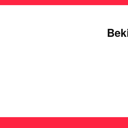
Bek
Ie
Lees de uitgebreide
plinko review
en ontdek waarom 