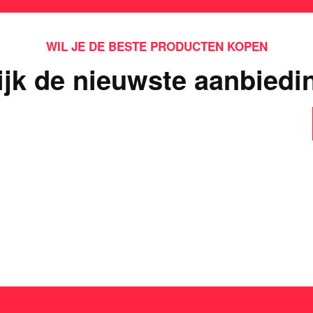
WIL JE DE BESTE PRODUCTEN KOPEN
ijk de nieuwste aanbiedi
ts interessants gevond
dit casinospel zo populair is in Nederland!