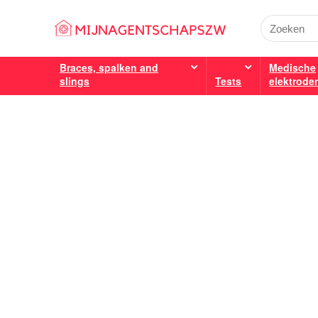
Braces, spalken and
Medische
slings
Tests
elektrode