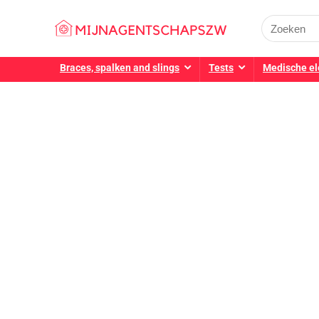
Braces, spalken and slings
Tests
Medische el
Alleen het b
We vinden elke dag all