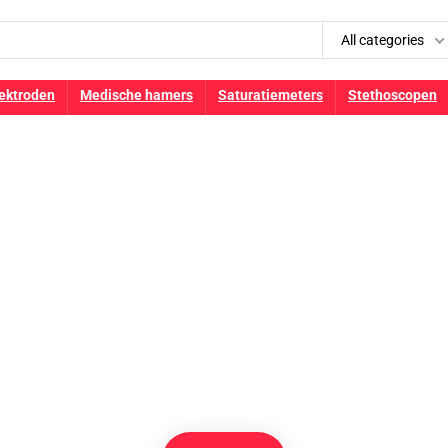
All categories
ektroden
Medische hamers
Saturatiemeters
Stethoscopen
este voor medisc
e beste aanbiedingen voor me
Amazon