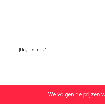
[bloglinks_meta]
We volgen de prijzen v