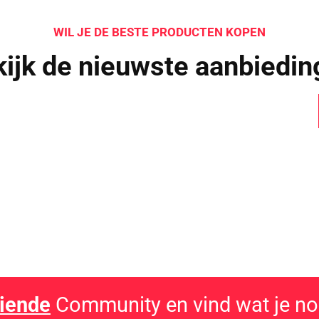
WIL JE DE BESTE PRODUCTEN KOPEN
ijk de nieuwste aanbiedi
ets interessants gevonde
it casinospel zo populair is in Nederland!
iende
Community en vind wat je no