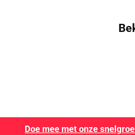
Bek
I
Lees de uitgebreide
plinko review
en ontdek waarom d
Doe mee met onze snelgroe