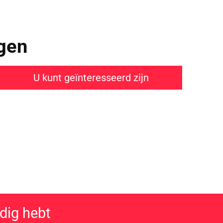
ngen
U kunt geïnteresseerd zijn
n?
dig hebt