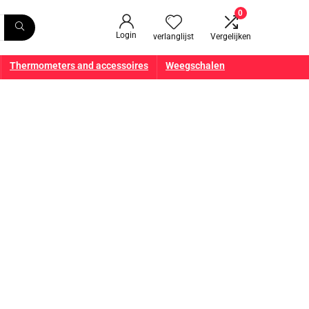
0
Login
verlanglijst
Vergelijken
Thermometers and accessoires
Weegschalen
he apparatuur
dische benodigdheden op