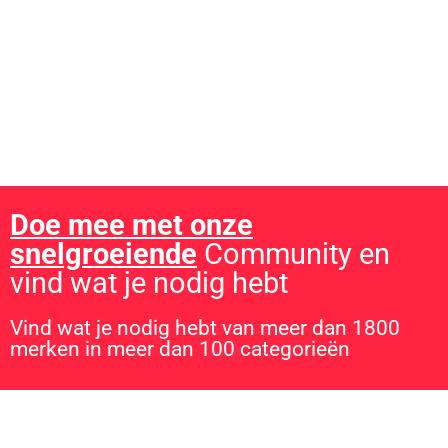
gevonden?
Lees de uitgebreide
plinko review
en ontdek waarom dit
casinospel zo populair is in Nederland!
Doe mee met onze
snelgroeiende
Community en
vind wat je nodig hebt
Vind wat je nodig hebt van meer dan 1800
merken in meer dan 100 categorieën