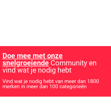
gevonden?
Lees de uitgebreide
plinko review
en ontdek waarom dit
casinospel zo populair is in Nederland!
Doe mee met onze
snelgroeiende
Community en
vind wat je nodig hebt
Vind wat je nodig hebt van meer dan 1800
merken in meer dan 100 categorieën