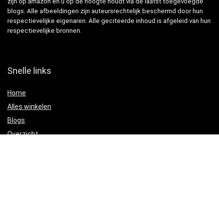
zijn op amazon en u op de hoogte houdt via de laatst toegevoegde
blogs. Alle afbeeldingen zijn auteursrechtelijk beschermd door hun
respectievelijke eigenaren. Alle geciteerde inhoud is afgeleid van hun
respectievelijke bronnen.
Snelle links
Home
Alles winkelen
Blogs
Overzicht
Onze webshops
Adverteren
Verklaringen
Privacybeleid
algemene voorwaarden