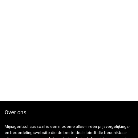
Over ons
Mijnagentschapszw.nl is een moderne alles-in-één prijsvergelijkings-
en beoordelingswebsite die de beste deals biedt die beschikbaar