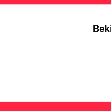
Bek
Ie
Lees de uitgebreide
plinko review
en ontdek waarom 