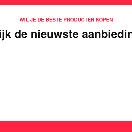
WIL JE DE BESTE PRODUCTEN KOPEN
ijk de nieuwste aanbiedi
ts interessants gevond
dit casinospel zo populair is in Nederland!