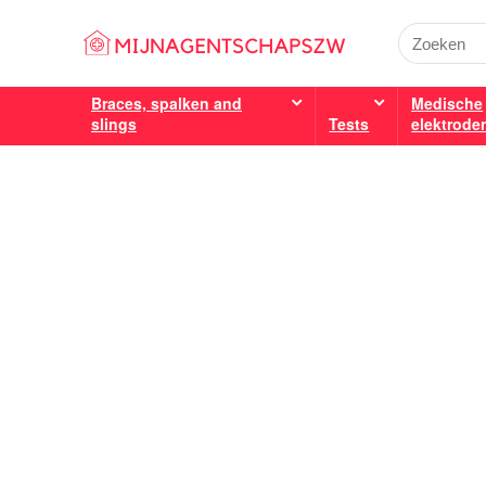
Braces, spalken and
Medische
slings
Tests
elektrode