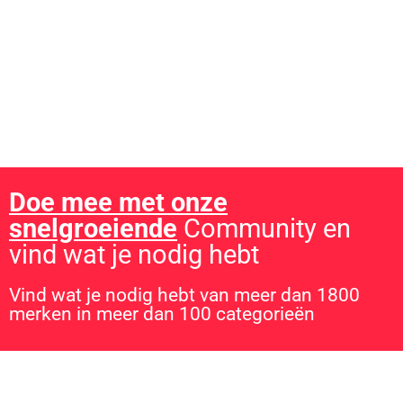
gevonden?
Lees de uitgebreide
plinko review
en ontdek waarom dit
casinospel zo populair is in Nederland!
Doe mee met onze
snelgroeiende
Community en
vind wat je nodig hebt
Vind wat je nodig hebt van meer dan 1800
merken in meer dan 100 categorieën