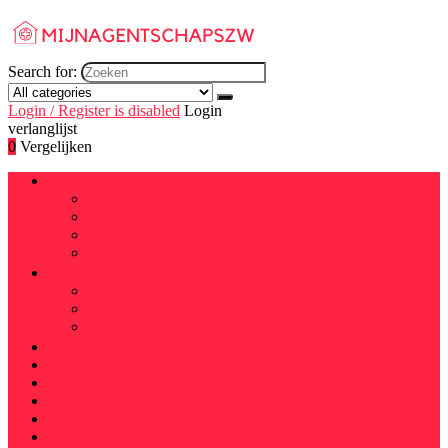
Search for:
Login / Register is disabled
Login
verlanglijst
0
Vergelijken
Braces, spalken and slings
Arm-, hand- and vingersteunen
Bekkenbraces
Rug-, nek- and schoudersteunen
Voet- and beenbraces
Tests
Drugtests
Gezinsplanningstests
Gezondheidstests
Medische elektroden
Medische hamers
Saturatiemeters
Stethoscopen
Thermometers and accessoires
Weegschalen