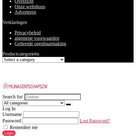
Overzicht
Onze webshops
Adverteren
Verklaringen
Privacybeleid
algemene voorwaarden
Gelieerde openbaarmaking
Productcategorieën
Search for:
Log In
Username
Password
Lost Password?
Remember me
Login