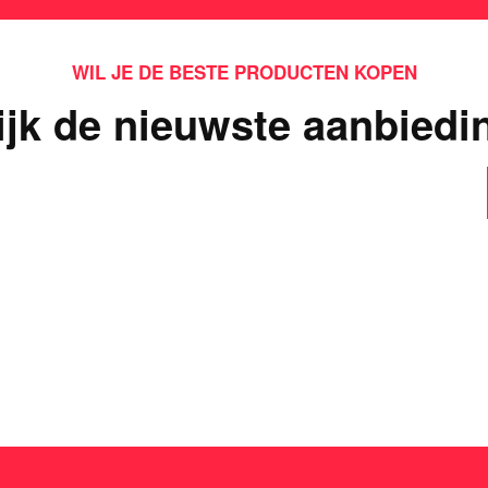
WIL JE DE BESTE PRODUCTEN KOPEN
ijk de nieuwste aanbiedi
ts interessants gevond
dit casinospel zo populair is in Nederland!