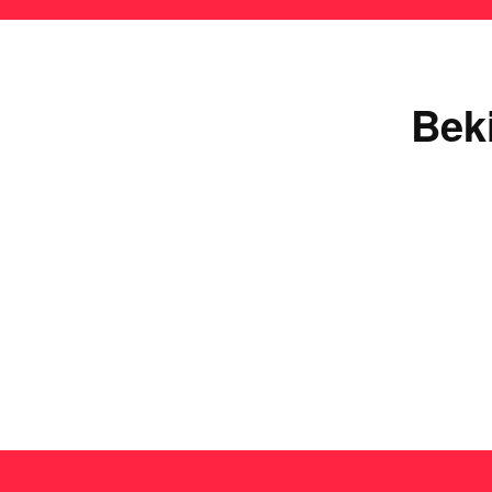
Bek
Ie
Lees de uitgebreide
plinko review
en ontdek waarom 