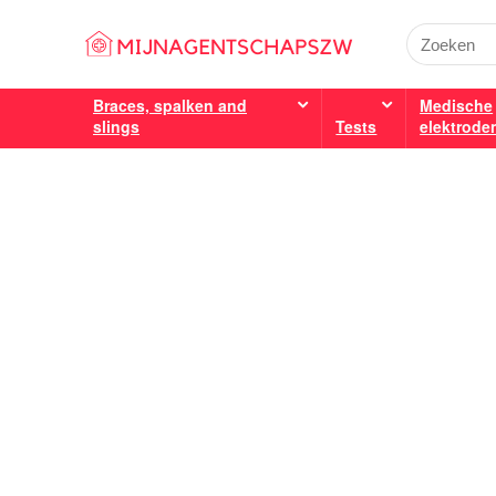
Braces, spalken and
Medische
slings
Tests
elektrode