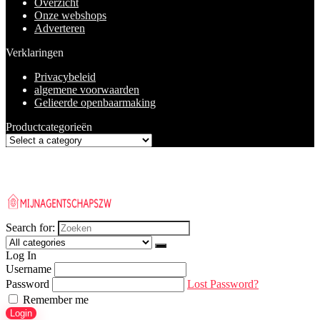
Overzicht
Onze webshops
Adverteren
Verklaringen
Privacybeleid
algemene voorwaarden
Gelieerde openbaarmaking
Productcategorieën
Search for:
Log In
Username
Password
Lost Password?
Remember me
Login