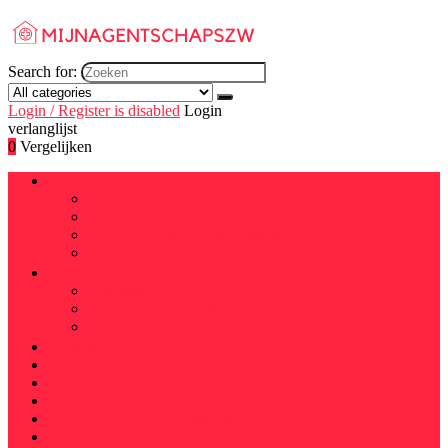
Search for:
Login / Register is disabled
Login
verlanglijst
0
Vergelijken
Braces, spalken and slings
Arm-, hand- and vingersteunen
Bekkenbraces
Rug-, nek- and schoudersteunen
Voet- and beenbraces
Tests
Drugtests
Gezinsplanningstests
Gezondheidstests
Medische elektroden
Medische hamers
Saturatiemeters
Stethoscopen
Thermometers and accessoires
Weegschalen