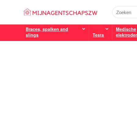
Braces, spalken and
Medische
slings
Tests
elektrode