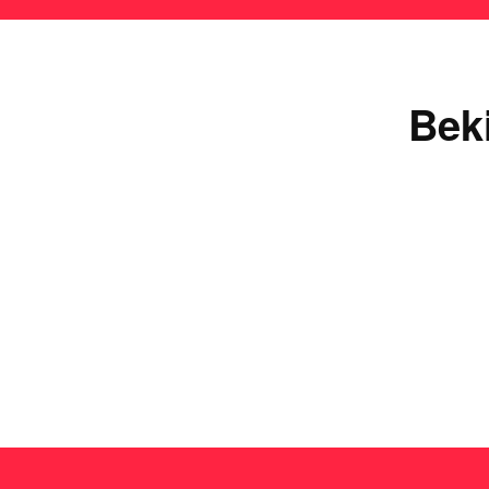
Bek
Ie
Lees de uitgebreide
plinko review
en ontdek waarom 