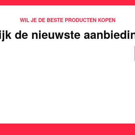
WIL JE DE BESTE PRODUCTEN KOPEN
ijk de nieuwste aanbiedi
ts interessants gevond
dit casinospel zo populair is in Nederland!