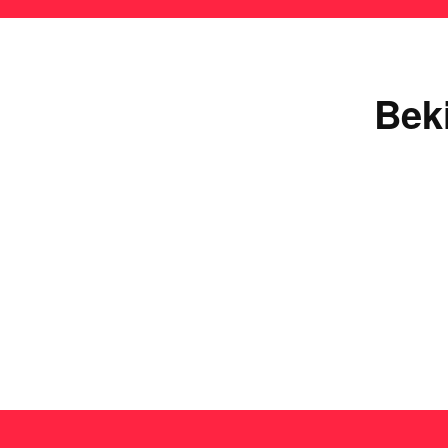
Bek
Ie
Lees de uitgebreide
plinko review
en ontdek waarom 