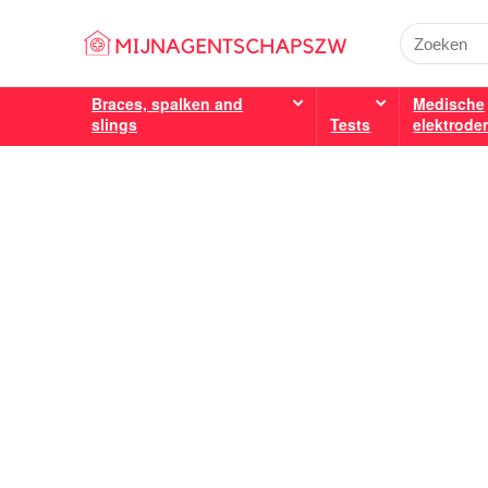
Braces, spalken and
Medische
slings
Tests
elektrode