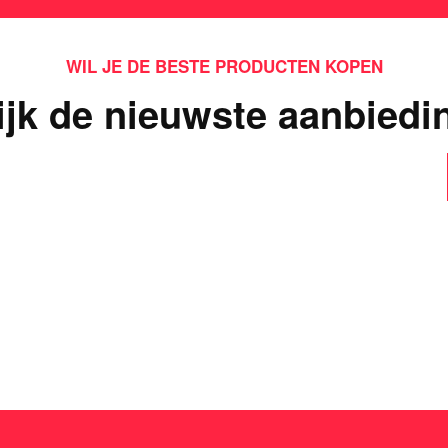
WIL JE DE BESTE PRODUCTEN KOPEN
ijk de nieuwste aanbiedi
ts interessants gevond
dit casinospel zo populair is in Nederland!