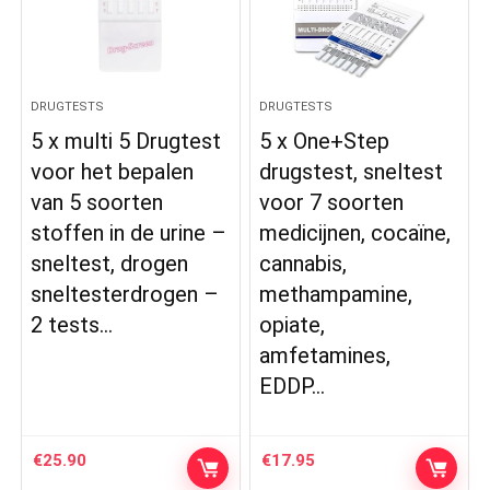
DRUGTESTS
DRUGTESTS
5 x multi 5 Drugtest
5 x One+Step
voor het bepalen
drugstest, sneltest
van 5 soorten
voor 7 soorten
stoffen in de urine –
medicijnen, cocaïne,
sneltest, drogen
cannabis,
sneltesterdrogen –
methampamine,
2 tests…
opiate,
amfetamines,
EDDP…
€
25.90
€
17.95