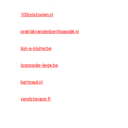
100rolstoelen.nl
praktijkvandenbenthaasdijk.nl
lion-a-plume.be
logopedie-liege.be
bertpauli.nl
vendstavape.fr