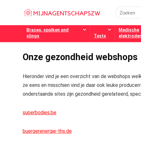
Search
for:
Braces, spalken and
Medische
slings
Tests
elektrode
Onze gezondheid webshops
Hieronder vind je een overzicht van de webshops welk
ze eens en misschien vind je daar ook leuke producente
onderstaande sites zijn gezondheid gerelateerd, speci
superbodies.be
buergerenergie-ths.de