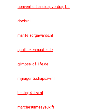
conventionhandicapverdrag.be
docis.nl
mantelzorgawards.nl
apothekenmaster.de
glimpse-of-life.de
mijnagentschapszw.nl
healing4aliza.nl
marchesurmesyeux.fr