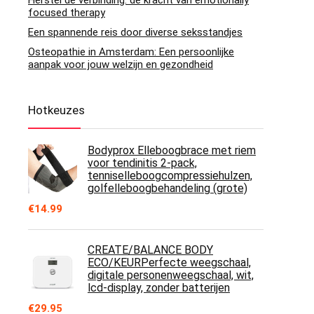
Herstel de verbinding: de kracht van emotionally
focused therapy
Een spannende reis door diverse seksstandjes
Osteopathie in Amsterdam: Een persoonlijke
aanpak voor jouw welzijn en gezondheid
Hotkeuzes
Bodyprox Elleboogbrace met riem
voor tendinitis 2-pack,
tenniselleboogcompressiehulzen,
golfelleboogbehandeling (grote)
€
14.99
CREATE/BALANCE BODY
ECO/KEURPerfecte weegschaal,
digitale personenweegschaal, wit,
lcd-display, zonder batterijen
€
29.95