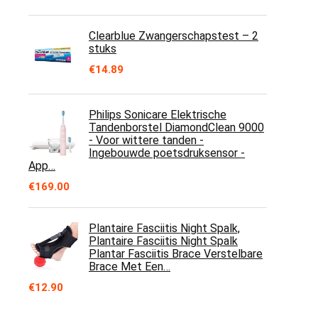
Clearblue Zwangerschapstest – 2
stuks
€
14.89
Philips Sonicare Elektrische
Tandenborstel DiamondClean 9000
- Voor wittere tanden -
Ingebouwde poetsdruksensor -
App…
€
169.00
Plantaire Fasciitis Night Spalk,
Plantaire Fasciitis Night Spalk
Plantar Fasciitis Brace Verstelbare
Brace Met Een…
€
12.90