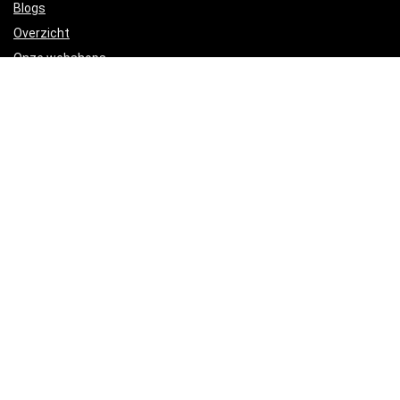
Blogs
Overzicht
Onze webshops
Adverteren
Verklaringen
Privacybeleid
algemene voorwaarden
Gelieerde openbaarmaking
Productcategorieën