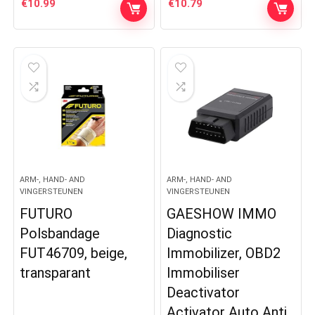
€
10.99
€
10.79
ARM-, HAND- AND
ARM-, HAND- AND
VINGERSTEUNEN
VINGERSTEUNEN
FUTURO
GAESHOW IMMO
Polsbandage
Diagnostic
FUT46709, beige,
Immobilizer, OBD2
transparant
Immobiliser
Deactivator
Activator Auto Anti