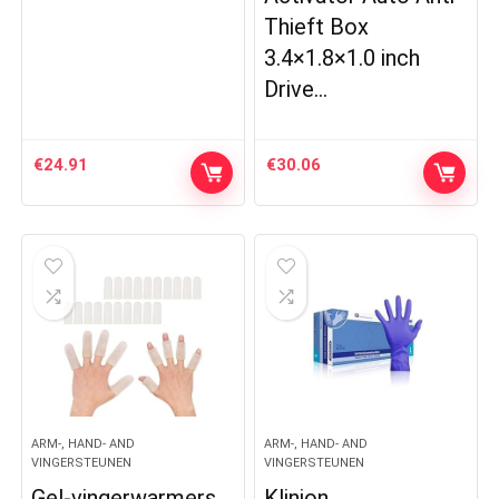
Thieft Box
3.4×1.8×1.0 inch
Drive…
€
24.91
€
30.06
ARM-, HAND- AND
ARM-, HAND- AND
VINGERSTEUNEN
VINGERSTEUNEN
Gel-vingerwarmers,
Klinion