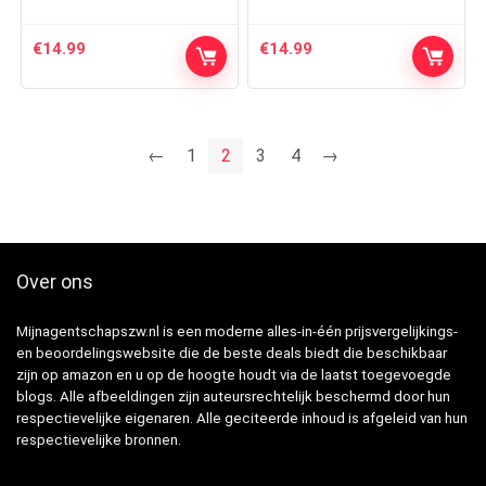
€
14.99
€
14.99
←
1
2
3
4
→
Over ons
Mijnagentschapszw.nl is een moderne alles-in-één prijsvergelijkings-
en beoordelingswebsite die de beste deals biedt die beschikbaar
zijn op amazon en u op de hoogte houdt via de laatst toegevoegde
blogs. Alle afbeeldingen zijn auteursrechtelijk beschermd door hun
respectievelijke eigenaren. Alle geciteerde inhoud is afgeleid van hun
respectievelijke bronnen.