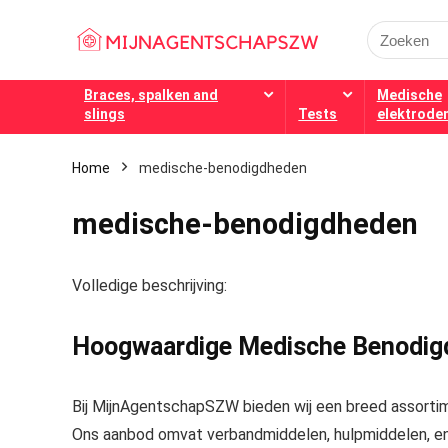
Search
for:
Braces, spalken and
Medische
slings
Tests
elektrode
Home
medische-benodigdheden
medische-benodigdheden
Volledige beschrijving:
Hoogwaardige Medische Benodig
Bij MijnAgentschapSZW bieden wij een breed assortim
Ons aanbod omvat
verbandmiddelen, hulpmiddelen,
en