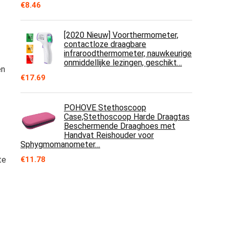
€
8.46
[2020 Nieuw] Voorthermometer,
contactloze draagbare
infraroodthermometer, nauwkeurige
onmiddellijke lezingen, geschikt…
en
€
17.69
POHOVE Stethoscoop
Case,Stethoscoop Harde Draagtas
Beschermende Draaghoes met
Handvat Reishouder voor
Sphygmomanometer…
te
€
11.78