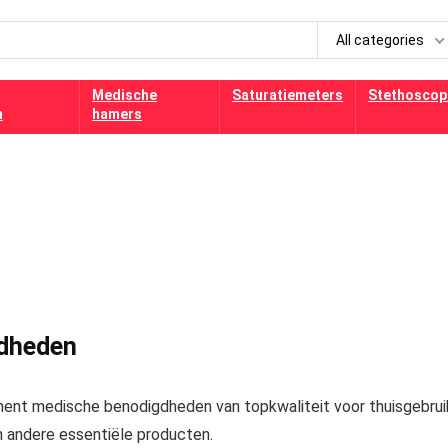
All categories
Medische
Saturatiemeters
Stethoscop
n
hamers
dheden
ent medische benodigdheden van topkwaliteit voor thuisgebrui
 andere essentiële producten.