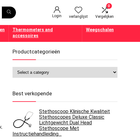
0
Login
verlanglijst
Vergelijken
en
Thermometers and
Weegschalen
accessoires
Productcategorieën
Best verkopende
Stethoscoop Klinische Kwaliteit
Stethoscopes Deluxe Classic
Lichtgewicht Dual Head
k.
Stethoscope Met
Instructiehandleiding…