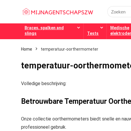
Search
for:
Braces, spalken and
Medische
slings
Tests
elektrode
Home
temperatuur-oorthermometer
temperatuur-oorthermomet
Volledige beschrijving:
Betrouwbare Temperatuur Oorth
Onze collectie oorthermometers biedt snelle en nau
professioneel gebruik.