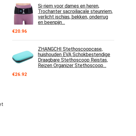
Si-riem voor dames en heren,
Trochanter sacroiliacale steunriem,
verlicht ischias, bekken, onderrug
en beenpijn…
€
20.96
ZHANGCHI Stethoscoopcase,
huishouden EVA Schokbestendige
Draagbare Stethoscoop Reistas,
Reizen Organizer Stethoscoop…
€
26.92
et