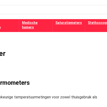
Medische
Saturatiemeters
Stethoscop
n
hamers
er
ermometers
wkeurige temperatuurmetingen voor zowel thuisgebruik als