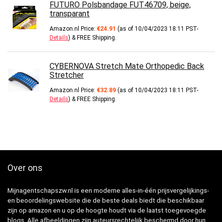
FUTURO Polsbandage FUT46709, beige,
transparant
Amazon.nl Price:
€
24.91
(as of 10/04/2023 18:11 PST-
Details
)
&
FREE Shipping
.
CYBERNOVA Stretch Mate Orthopedic Back
Stretcher
Amazon.nl Price:
€
32.89
(as of 10/04/2023 18:11 PST-
Details
)
&
FREE Shipping
.
Over ons
Mijnagentschapszw.nl is een moderne alles-in-één prijsvergelijkings-
en beoordelingswebsite die de beste deals biedt die beschikbaar
zijn op amazon en u op de hoogte houdt via de laatst toegevoegde
blogs. Alle afbeeldingen zijn auteursrechtelijk beschermd door hun