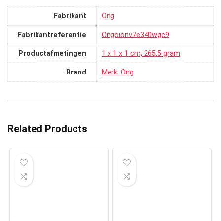
Fabrikant
‎Ong
Fabrikantreferentie
‎Ongoionv7e340wgc9
Productafmetingen
‎1 x 1 x 1 cm; 265.5 gram
Brand
Merk: Ong
Related Products