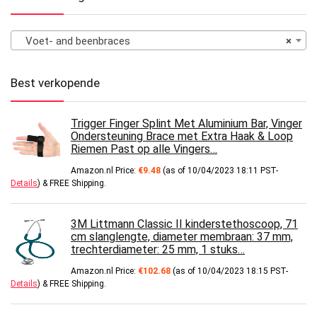
Voet- and beenbraces
×
Best verkopende
Trigger Finger Splint Met Aluminium Bar, Vinger
Ondersteuning Brace met Extra Haak & Loop
Riemen Past op alle Vingers…
Amazon.nl Price:
€
9.48
(as of 10/04/2023 18:11 PST-
Details
)
&
FREE Shipping
.
3M Littmann Classic II kinderstethoscoop, 71
cm slanglengte, diameter membraan: 37 mm,
trechterdiameter: 25 mm, 1 stuks…
Amazon.nl Price:
€
102.68
(as of 10/04/2023 18:15 PST-
Details
)
&
FREE Shipping
.