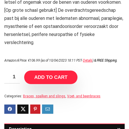
letsel of ongemak voor de benen van ouderen voorkomen.
[Op grote schaal gebruikt] De overdrachtsgereedschap
past bij alle ouderen met ledematen abnormaal, paraplegie,
myasthenie of een opstaandoorisorder veroorzaakt door
hersenletsel, perifere neuropathie of fysieke
verslechtering.
Amazon.nl Price:
€
106.99
(as of 10/04/2023 18:11 PST-
Details
)
&
FREE Shipping
.
ADD TO CART
Categories:
Braces, spalken and slings
,
Voet- and beenbraces
Description