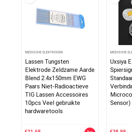
MEDISCHE ELEKTRODEN
MEDISCHE EL
Lassen Tungsten
Uxsiya 
Elektrode Zeldzame Aarde
Spiersig
Blend 2.4x150mm EWG
Standaa
Paars Niet-Radioactieve
Verbindi
TIG Lassen Accessoires
Microco
10pcs Veel gebruikte
Sensor)
hardwaretools
€
21.68
€
38.99