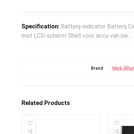
Specification:
Batterij-indicator Batterij
met LCD-scherm Shell voor accu van uw…
Brand
Merk: RRu
Related Products