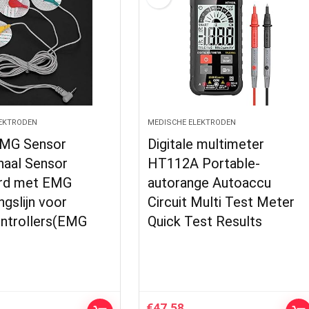
EKTRODEN
MEDISCHE ELEKTRODEN
EMG Sensor
Digitale multimeter
naal Sensor
HT112A Portable-
rd met EMG
autorange Autoaccu
ngslijn voor
Circuit Multi Test Meter
ntrollers(EMG
Quick Test Results
€
47.58