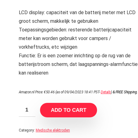
LCD display: capaciteit van de batterij meter met LCD
groot scherm, makkelijk te gebruiken
Toepassingsgebieden: resterende batterijcapaciteit
meter kan worden gebruikt voor campers /
vorkheftrucks, etc wijzigen
Functie: Er is een zoemer inrichting op de rug van de
batterijstroom scherm, dat laagspannings-alarmfunctie
kan realiseren
Amazon.nl Price:
€
50.46
(as of 09/04/2023 18:41 PST-
Details
)
&
FREE Shipping
.
ADD TO CART
Category:
Medische elektroden