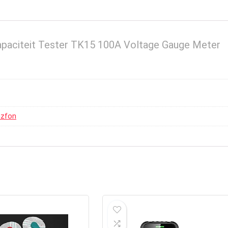
 Capaciteit Tester TK15 100A Voltage Gauge Meter
nzfon