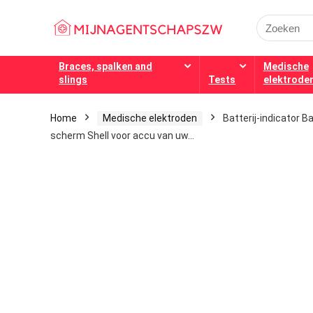
Search
for:
Braces, spalken and
Medische
slings
Tests
elektrode
Home
Medische elektroden
Batterij-indicator 
scherm Shell voor accu van uw…