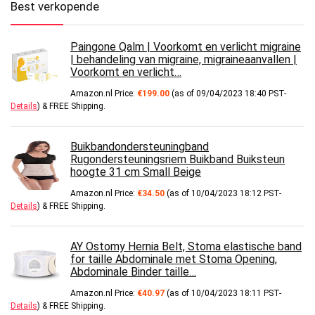
Best verkopende
Paingone Qalm | Voorkomt en verlicht migraine
| behandeling van migraine, migraineaanvallen |
Voorkomt en verlicht…
Amazon.nl Price:
€
199.00
(as of 09/04/2023 18:40 PST-
Details
)
&
FREE Shipping
.
Buikbandondersteuningband
Rugondersteuningsriem Buikband Buiksteun
hoogte 31 cm Small Beige
Amazon.nl Price:
€
34.50
(as of 10/04/2023 18:12 PST-
Details
)
&
FREE Shipping
.
AY Ostomy Hernia Belt, Stoma elastische band
for taille Abdominale met Stoma Opening,
Abdominale Binder taille…
Amazon.nl Price:
€
40.97
(as of 10/04/2023 18:11 PST-
Details
)
&
FREE Shipping
.