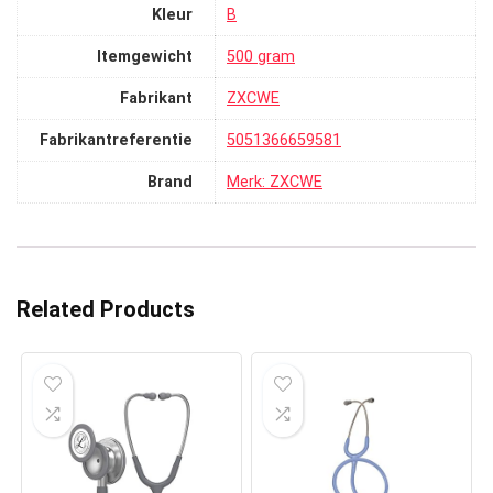
Kleur
‎B
Itemgewicht
‎500 gram
Fabrikant
‎ZXCWE
Fabrikantreferentie
‎5051366659581
Brand
Merk: ZXCWE
Related Products