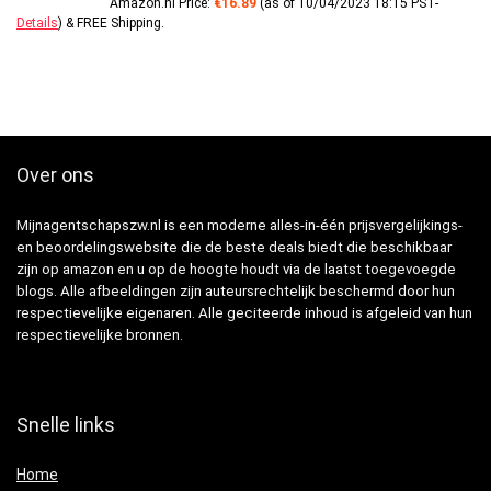
Amazon.nl Price:
€
16.89
(as of 10/04/2023 18:15 PST-
Details
)
&
FREE Shipping
.
Over ons
Mijnagentschapszw.nl is een moderne alles-in-één prijsvergelijkings-
en beoordelingswebsite die de beste deals biedt die beschikbaar
zijn op amazon en u op de hoogte houdt via de laatst toegevoegde
blogs. Alle afbeeldingen zijn auteursrechtelijk beschermd door hun
respectievelijke eigenaren. Alle geciteerde inhoud is afgeleid van hun
respectievelijke bronnen.
Snelle links
Home