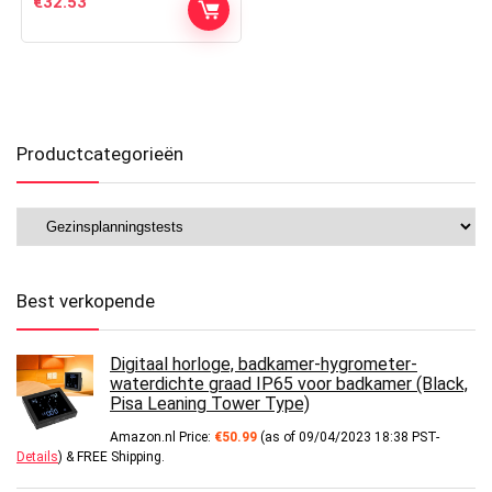
€
32.53
Productcategorieën
Best verkopende
Digitaal horloge, badkamer-hygrometer-
waterdichte graad IP65 voor badkamer (Black,
Pisa Leaning Tower Type)
Amazon.nl Price:
€
50.99
(as of 09/04/2023 18:38 PST-
Details
)
&
FREE Shipping
.