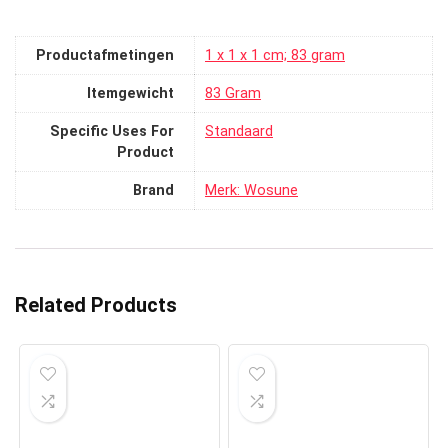
Productafmetingen
‎1 x 1 x 1 cm; 83 gram
Itemgewicht
‎83 Gram
Specific Uses For
‎Standaard
Product
Brand
Merk: Wosune
Related Products