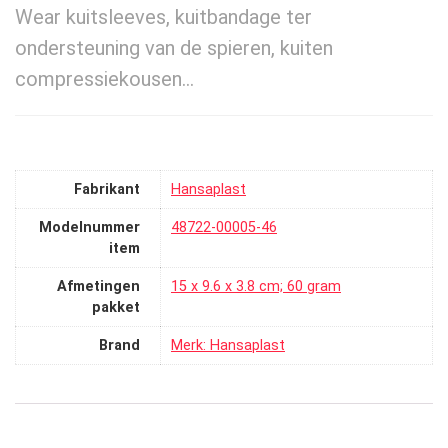
Wear kuitsleeves, kuitbandage ter
ondersteuning van de spieren, kuiten
compressiekousen…
Fabrikant
‎Hansaplast
Modelnummer
‎48722-00005-46
item
Afmetingen
‎15 x 9.6 x 3.8 cm; 60 gram
pakket
Brand
Merk: Hansaplast