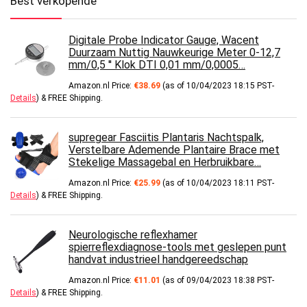
Best verkopende
Digitale Probe Indicator Gauge, Wacent
Duurzaam Nuttig Nauwkeurige Meter 0-12,7
mm/0,5 '' Klok DTI 0,01 mm/0,0005…
Amazon.nl Price:
€
38.69
(as of 10/04/2023 18:15 PST-
Details
)
&
FREE Shipping
.
supregear Fasciitis Plantaris Nachtspalk,
Verstelbare Ademende Plantaire Brace met
Stekelige Massagebal en Herbruikbare…
Amazon.nl Price:
€
25.99
(as of 10/04/2023 18:11 PST-
Details
)
&
FREE Shipping
.
Neurologische reflexhamer
spierreflexdiagnose-tools met geslepen punt
handvat industrieel handgereedschap
Amazon.nl Price:
€
11.01
(as of 09/04/2023 18:38 PST-
Details
)
&
FREE Shipping
.