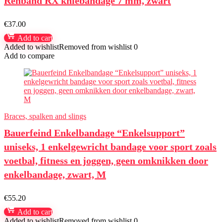
Rehband RX kniebandage 7 mm, zwart
€
37.00
Add to cart
Added to wishlist
Removed from wishlist
0
Add to compare
Braces, spalken and slings
Bauerfeind Enkelbandage “Enkelsupport”
uniseks, 1 enkelgewricht bandage voor sport zoals
voetbal, fitness en joggen, geen omknikken door
enkelbandage, zwart, M
€
55.20
Add to cart
Added to wishlist
Removed from wishlist
0