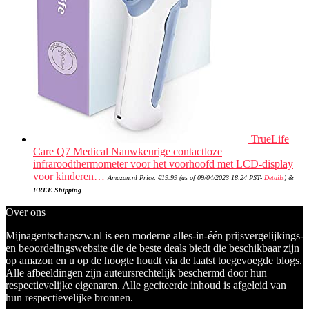
TrueLife
Care Q7 Medical Nauwkeurige contactloze
infraroodthermometer voor het voorhoofd met LCD-display
voor kinderen…
Amazon.nl Price:
€
19.99
(as of 09/04/2023 18:24 PST-
Details
)
&
FREE Shipping
.
Over ons
Mijnagentschapszw.nl is een moderne alles-in-één prijsvergelijkings-
en beoordelingswebsite die de beste deals biedt die beschikbaar zijn
op amazon en u op de hoogte houdt via de laatst toegevoegde blogs.
Alle afbeeldingen zijn auteursrechtelijk beschermd door hun
respectievelijke eigenaren. Alle geciteerde inhoud is afgeleid van
hun respectievelijke bronnen.