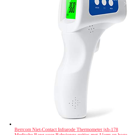
Berrcom Niet-Contact Infrarode Thermometer jxb-178
Medische Rang voor Babyjonge geitjes met Alarm op hoge