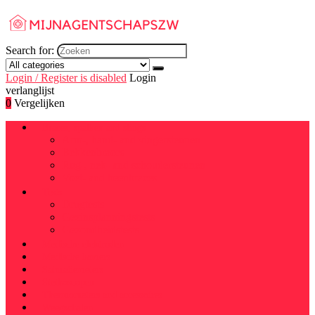
Search for:
Login / Register is disabled
Login
verlanglijst
0
Vergelijken
Braces, spalken and slings
Arm-, hand- and vingersteunen
Bekkenbraces
Rug-, nek- and schoudersteunen
Voet- and beenbraces
Tests
Drugtests
Gezinsplanningstests
Gezondheidstests
Medische elektroden
Medische hamers
Saturatiemeters
Stethoscopen
Thermometers and accessoires
Weegschalen