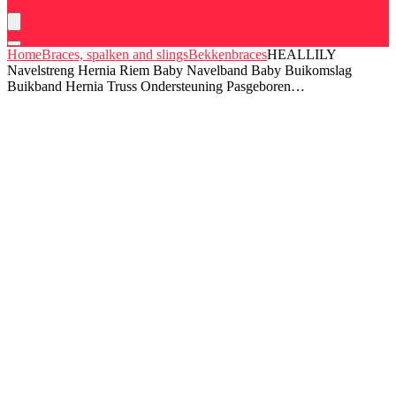
Home
Braces, spalken and slings
Bekkenbraces
HEALLILY
Navelstreng Hernia Riem Baby Navelband Baby Buikomslag
Buikband Hernia Truss Ondersteuning Pasgeboren…