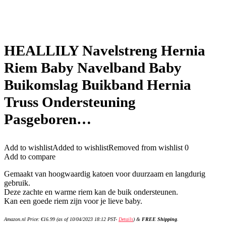
HEALLILY Navelstreng Hernia
Riem Baby Navelband Baby
Buikomslag Buikband Hernia
Truss Ondersteuning
Pasgeboren…
Add to wishlist
Added to wishlist
Removed from wishlist
0
Add to compare
Gemaakt van hoogwaardig katoen voor duurzaam en langdurig
gebruik.
Deze zachte en warme riem kan de buik ondersteunen.
Kan een goede riem zijn voor je lieve baby.
Amazon.nl Price:
€
16.99
(as of 10/04/2023 18:12 PST-
Details
)
&
FREE Shipping
.