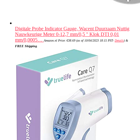
Digitale Probe Indicator Gauge, Wacent Duurzaam Nuttig
Nauwkeurige Meter 0-12,7 mm/0,5 '' Klok DTI 0,01
mm/0,0005…
Amazon.nl Price:
€
38.69
(as of 10/04/2023 18:15 PST-
Details
)
&
FREE Shipping
.