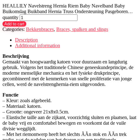
HEALLILY Navelstreng Hernia Riem Baby Navelband Baby
Buikomslag Buikband Hernia Truss Ondersteuning Pasgeboren…
quantity
Add to cart
Categories:
Bekkenbraces
,
Braces, spalken and slings
Description
Additional information
Beschrijving
Gemaakt van hoogwaardig katoen voor duurzaam en langdurig
gebruik. Volgens het traditionele Chinese geneeskundeprincipe, de
moderne menselijke mechanica en het fysieke drukprincipe,
gecombineerd met de kenmerken van snelle proliferatie van jonge
cellen, werd de navelstrenghernia-riem uitgevonden.
Functie
– Kleur: zoals afgebeeld.
– Materiaal: katoen.
– Grootte: ongeveer 21x8x0.5cm.
– Elastische taille aan de zijkant, voorzichtig sluiten en plaatsen, laat
de baby vrij en comfortabel bewegen en voorkomt dat de vuile
divisie wegglijdt.
– Met het riemontwerp heeft het slechts ÃÃn stok en ÃÃn trek
nodig, wat de nadelen van het dragen van een traditionele