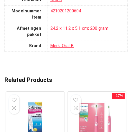
Modelnummer
‎4210201200604
item
Afmetingen
‎24.2 x 11.2 x 5.1 cm; 200 gram
pakket
Brand
Merk: Oral-B
Related Products
- 17%