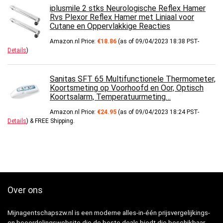
iplusmile 2 stks Neurologische Reflex Hamer
Rvs Plexor Reflex Hamer met Liniaal voor
Cutane en Oppervlakkige Reacties
Amazon.nl Price:
€
18.86
(as of 09/04/2023 18:38 PST-
Details
)
Sanitas SFT 65 Multifunctionele Thermometer,
Koortsmeting op Voorhoofd en Oor, Optisch
Koortsalarm, Temperatuurmeting…
Amazon.nl Price:
€
24.95
(as of 09/04/2023 18:24 PST-
Details
)
&
FREE Shipping
.
Over ons
Mijnagentschapszw.nl is een moderne alles-in-één prijsvergelijkings-
en beoordelingswebsite die de beste deals biedt die beschikbaar