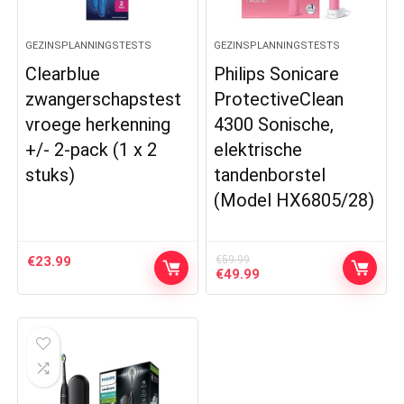
GEZINSPLANNINGSTESTS
GEZINSPLANNINGSTESTS
Clearblue
Philips Sonicare
zwangerschapstest
ProtectiveClean
vroege herkenning
4300 Sonische,
+/- 2-pack (1 x 2
elektrische
stuks)
tandenborstel
(Model HX6805/28)
€
23.99
€
59.99
Original
Current
€
49.99
price
price
was:
is:
€59.99.
€49.99.