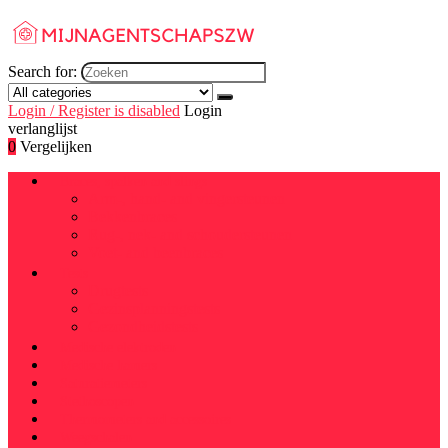
Search for:
Login / Register is disabled
Login
verlanglijst
0
Vergelijken
Braces, spalken and slings
Arm-, hand- and vingersteunen
Bekkenbraces
Rug-, nek- and schoudersteunen
Voet- and beenbraces
Tests
Drugtests
Gezinsplanningstests
Gezondheidstests
Medische elektroden
Medische hamers
Saturatiemeters
Stethoscopen
Thermometers and accessoires
Weegschalen