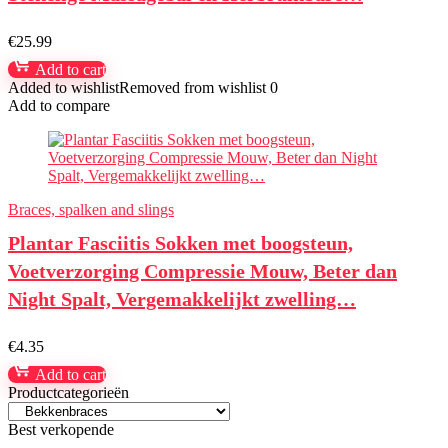
€
25.99
Add to cart
Added to wishlist
Removed from wishlist
0
Add to compare
Braces, spalken and slings
Plantar Fasciitis Sokken met boogsteun,
Voetverzorging Compressie Mouw, Beter dan
Night Spalt, Vergemakkelijkt zwelling…
€
4.35
Add to cart
Productcategorieën
Best verkopende