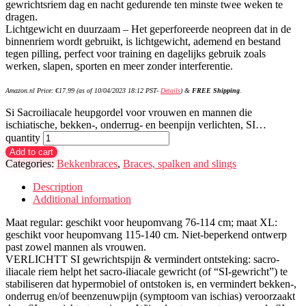
gewrichtsriem dag en nacht gedurende ten minste twee weken te
dragen.
Lichtgewicht en duurzaam – Het geperforeerde neopreen dat in de
binnenriem wordt gebruikt, is lichtgewicht, ademend en bestand
tegen pilling, perfect voor training en dagelijks gebruik zoals
werken, slapen, sporten en meer zonder interferentie.
Amazon.nl Price:
€
17.99
(as of 10/04/2023 18:12 PST-
Details
)
&
FREE Shipping
.
Si Sacroiliacale heupgordel voor vrouwen en mannen die
ischiatische, bekken-, onderrug- en beenpijn verlichten, SI…
quantity
Add to cart
Categories:
Bekkenbraces
,
Braces, spalken and slings
Description
Additional information
Maat regular: geschikt voor heupomvang 76-114 cm; maat XL:
geschikt voor heupomvang 115-140 cm. Niet-beperkend ontwerp
past zowel mannen als vrouwen.
VERLICHTT SI gewrichtspijn & vermindert ontsteking: sacro-
iliacale riem helpt het sacro-iliacale gewricht (of “SI-gewricht”) te
stabiliseren dat hypermobiel of ontstoken is, en vermindert bekken-,
onderrug en/of beenzenuwpijn (symptoom van ischias) veroorzaakt