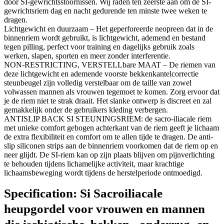
door SI-gewrichtsstoornissen. Wij raden ten zeerste aan om de SI-
gewrichtsriem dag en nacht gedurende ten minste twee weken te
dragen.
Lichtgewicht en duurzaam – Het geperforeerde neopreen dat in de
binnenriem wordt gebruikt, is lichtgewicht, ademend en bestand
tegen pilling, perfect voor training en dagelijks gebruik zoals
werken, slapen, sporten en meer zonder interferentie.
NON-RESTRICTING, VERSTELLbare MAAT – De riemen van
deze lichtgewicht en ademende voorste bekkenkantelcorrectie
steunbeugel zijn volledig verstelbaar om de taille van zowel
volwassen mannen als vrouwen tegemoet te komen. Zorg ervoor dat
je de riem niet te strak draait. Het slanke ontwerp is discreet en zal
gemakkelijk onder de gebruikers kleding verbergen.
ANTISLIP BACK SI STEUNINGSRIEM: de sacro-iliacale riem
met unieke comfort gebogen achterkant van de riem geeft je lichaam
de extra flexibiliteit en comfort om te allen tijde te dragen. De anti-
slip siliconen strips aan de binnenriem voorkomen dat de riem op en
neer glijdt. De SI-riem kan op zijn plaats blijven om pijnverlichting
te behouden tijdens lichamelijke activiteit, maar krachtige
lichaamsbeweging wordt tijdens de herstelperiode ontmoedigd.
Specification:
Si Sacroiliacale
heupgordel voor vrouwen en mannen