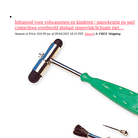
Infrarood voor volwassenen en kinderen | nauwkeurig en snel
contactloos voorhoofd digitaal oppervlak/lichaam met…
Amazon.nl Price:
€
10.99
(as of 09/04/2023 18:23 PST-
Details
)
&
FREE Shipping
.