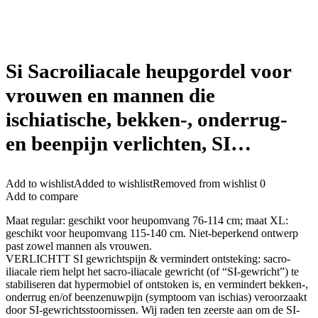
Si Sacroiliacale heupgordel voor
vrouwen en mannen die
ischiatische, bekken-, onderrug-
en beenpijn verlichten, SI…
Add to wishlist
Added to wishlist
Removed from wishlist
0
Add to compare
Maat regular: geschikt voor heupomvang 76-114 cm; maat XL:
geschikt voor heupomvang 115-140 cm. Niet-beperkend ontwerp
past zowel mannen als vrouwen.
VERLICHTT SI gewrichtspijn & vermindert ontsteking: sacro-
iliacale riem helpt het sacro-iliacale gewricht (of “SI-gewricht”) te
stabiliseren dat hypermobiel of ontstoken is, en vermindert bekken-,
onderrug en/of beenzenuwpijn (symptoom van ischias) veroorzaakt
door SI-gewrichtsstoornissen. Wij raden ten zeerste aan om de SI-