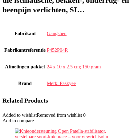
die ischiatische, bekken-, onderrug- en
beenpijn verlichten, SI…
Fabrikant
‎Gangshen
Fabrikantreferentie
‎P452P04R
Afmetingen pakket
‎24 x 10 x 2.5 cm; 150 gram
Brand
Merk: Paskyee
Related Products
Added to wishlist
Removed from wishlist
0
Add to compare