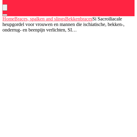
Home
Braces, spalken and slings
Bekkenbraces
Si Sacroiliacale
heupgordel voor vrouwen en mannen die ischiatische, bekken-,
onderrug- en beenpijn verlichten, SI…