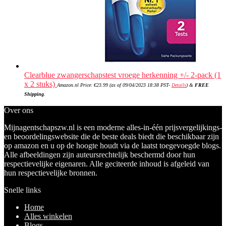
Clearblue zwangerschapstest vroege herkenning +/- 2-pack (1
x 2 stuks)
Amazon.nl Price:
€
23.99
(as of 09/04/2023 18:38 PST-
Details
)
&
FREE
Shipping
.
Over ons
Mijnagentschapszw.nl is een moderne alles-in-één prijsvergelijkings-
en beoordelingswebsite die de beste deals biedt die beschikbaar zijn
op amazon en u op de hoogte houdt via de laatst toegevoegde blogs.
Alle afbeeldingen zijn auteursrechtelijk beschermd door hun
respectievelijke eigenaren. Alle geciteerde inhoud is afgeleid van
hun respectievelijke bronnen.
Snelle links
Home
Alles winkelen
Blogs