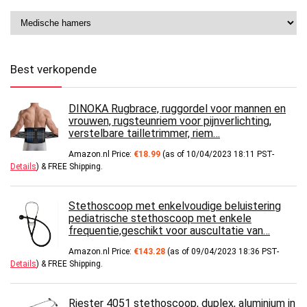
Best verkopende
DINOKA Rugbrace, ruggordel voor mannen en
vrouwen, rugsteunriem voor pijnverlichting,
verstelbare tailletrimmer, riem…
Amazon.nl Price:
€
18.99
(as of 10/04/2023 18:11 PST-
Details
)
&
FREE Shipping
.
Stethoscoop met enkelvoudige beluistering
pediatrische stethoscoop met enkele
frequentie,geschikt voor auscultatie van…
Amazon.nl Price:
€
143.28
(as of 09/04/2023 18:36 PST-
Details
)
&
FREE Shipping
.
Riester 4051 stethoscoop, duplex, aluminium in