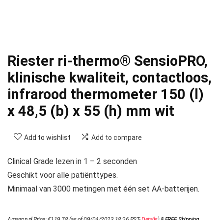
Riester ri-thermo® SensioPRO,
klinische kwaliteit, contactloos,
infrarood thermometer 150 (l)
x 48,5 (b) x 55 (h) mm wit
Add to wishlist
Add to compare
Clinical Grade lezen in 1 – 2 seconden
Geschikt voor alle patiënttypes.
Minimaal van 3000 metingen met één set AA-batterijen.
Amazon.nl Price:
€
119.78
(as of 09/04/2023 18:26 PST-
Details
)
&
FREE Shipping
.