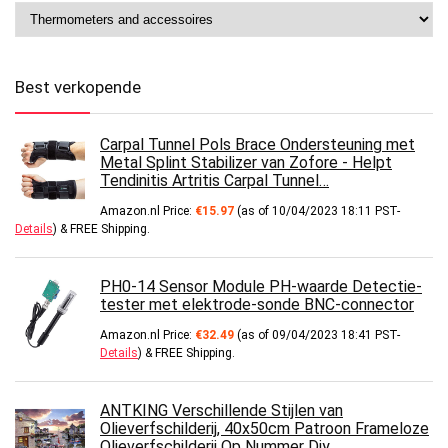
Best verkopende
Carpal Tunnel Pols Brace Ondersteuning met
Metal Splint Stabilizer van Zofore - Helpt
Tendinitis Artritis Carpal Tunnel…
Amazon.nl Price:
€
15.97
(as of 10/04/2023 18:11 PST-
Details
)
&
FREE Shipping
.
PH0-14 Sensor Module PH-waarde Detectie-
tester met elektrode-sonde BNC-connector
Amazon.nl Price:
€
32.49
(as of 09/04/2023 18:41 PST-
Details
)
&
FREE Shipping
.
ANTKING Verschillende Stijlen van
Olieverfschilderij, 40x50cm Patroon Frameloze
Olieverfschilderij Op Nummer Diy…