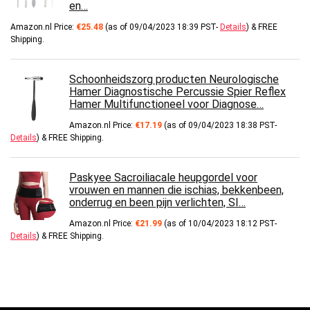
en…
Amazon.nl Price:
€
25.48
(as of 09/04/2023 18:39 PST-
Details
)
&
FREE
Shipping
.
Schoonheidszorg producten Neurologische
Hamer Diagnostische Percussie Spier Reflex
Hamer Multifunctioneel voor Diagnose…
Amazon.nl Price:
€
17.19
(as of 09/04/2023 18:38 PST-
Details
)
&
FREE Shipping
.
Paskyee Sacroiliacale heupgordel voor
vrouwen en mannen die ischias, bekkenbeen,
onderrug en been pijn verlichten, SI…
Amazon.nl Price:
€
21.99
(as of 10/04/2023 18:12 PST-
Details
)
&
FREE Shipping
.