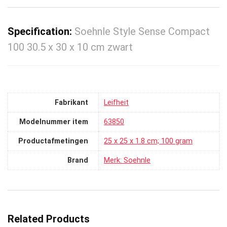
Specification:
Soehnle Style Sense Compact
100 30.5 x 30 x 10 cm zwart
Fabrikant
‎Leifheit
Modelnummer item
‎63850
Productafmetingen
‎25 x 25 x 1.8 cm; 100 gram
Brand
Merk: Soehnle
Related Products