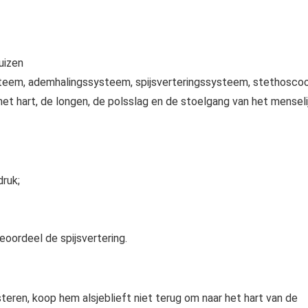
uizen
systeem, ademhalingssysteem, spijsverteringssysteem, stethosco
et hart, de longen, de polsslag en de stoelgang van het menseli
druk;
beoordeel de spijsvertering.
teren, koop hem alsjeblieft niet terug om naar het hart van de