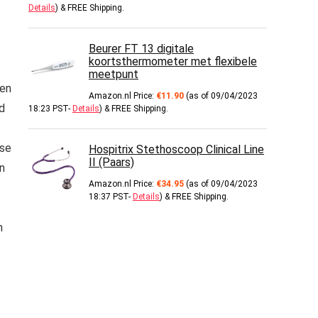
Details
)
&
FREE Shipping
.
Beurer FT 13 digitale
koortsthermometer met flexibele
meetpunt
len
Amazon.nl Price:
€
11.90
(as of 09/04/2023
d
18:23 PST-
Details
)
&
FREE Shipping
.
tse
Hospitrix Stethoscoop Clinical Line
II (Paars)
n
Amazon.nl Price:
€
34.95
(as of 09/04/2023
18:37 PST-
Details
)
&
FREE Shipping
.
h