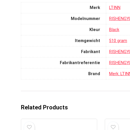
Merk
‎LTINN
Modelnummer
‎RISHENGY
Kleur
‎Black
Itemgewicht
‎510 gram
Fabrikant
‎RISHENGY
Fabrikantreferentie
‎RISHENGY
Brand
Merk: LTIN
Related Products