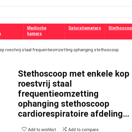
Medische
Saturatiemeters
Stethoscop
n
hamers
p roestvrij staal frequentieomzetting ophanging stethoscoop
Stethoscoop met enkele kop
roestvrij staal
frequentieomzetting
ophanging stethoscoop
cardiorespiratoire afdeling…
Add to wishlist
Add to compare