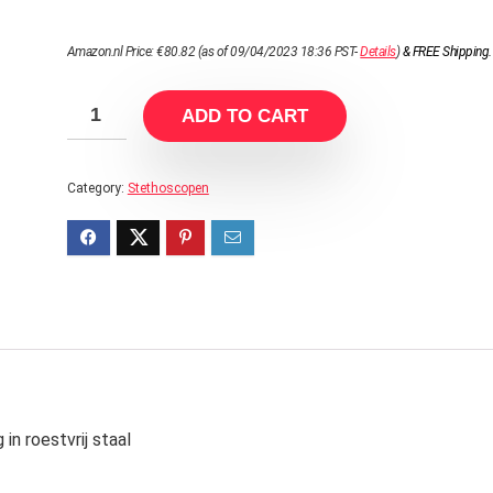
Amazon.nl Price:
€
80.82
(as of 09/04/2023 18:36 PST-
Details
)
&
FREE Shipping
.
ADD TO CART
Category:
Stethoscopen
n roestvrij staal