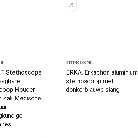
EN
STETHOSCOPEN
T Stethoscope
ERKA. Erkaphon aluminiu
aagbare
stethoscoop met
coop Houder
donkerblauwe slang
s Zak Medische
uur
gkundige
ires