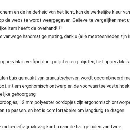
herm en de helderheid van het licht, kan de werkelijke kleur van
e op de website wordt weergegeven. Gelieve te vergelijken met 
jke item heeft de overhand! ! !
m vanwege handmatige meting, dank u (alle meeteenheden zijn i
ppervlak is verfijnd door polijsten en polijsten, het oppervlak is
jstalen buis gemaakt van granaatscherven wordt gecombineerd m
oot, intiem ergonomisch ontwerp en de voorwaartse vaste hoek
elijke gehoorgang
ordopjes, 12 mm polyester oordopjes zijn ergonomisch ontworp
en te passen, en het is comfortabeler om langdurig te dragen
 radio-diafragmakraag kunt u naar de hartgeluiden van twee