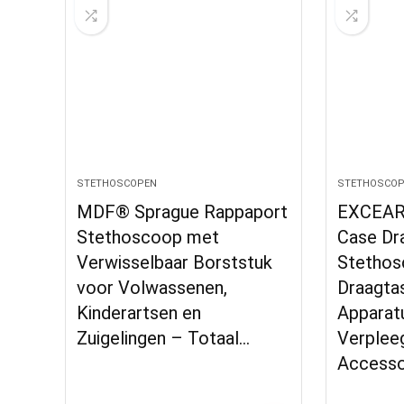
STETHOSCOPEN
STETHOSCOP
MDF® Sprague Rappaport
EXCEAR
Stethoscoop met
Case Dr
Verwisselbaar Borststuk
Stethos
voor Volwassenen,
Draagta
Kinderartsen en
Apparat
Zuigelingen – Totaal…
Verplee
Accesso