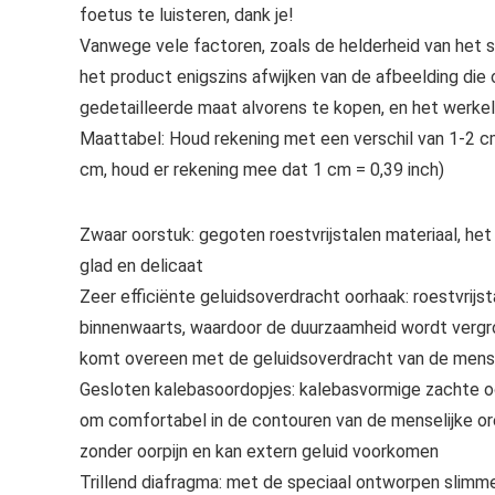
foetus te luisteren, dank je!
Vanwege vele factoren, zoals de helderheid van het sc
het product enigszins afwijken van de afbeelding di
gedetailleerde maat alvorens te kopen, en het werkeli
Maattabel: Houd rekening met een verschil van 1-2 c
cm, houd er rekening mee dat 1 cm = 0,39 inch)
Zwaar oorstuk: gegoten roestvrijstalen materiaal, het o
glad en delicaat
Zeer efficiënte geluidsoverdracht oorhaak: roestvri
binnenwaarts, waardoor de duurzaamheid wordt vergr
komt overeen met de geluidsoverdracht van de mens
Gesloten kalebasoordopjes: kalebasvormige zachte o
om comfortabel in de contouren van de menselijke or
zonder oorpijn en kan extern geluid voorkomen
Trillend diafragma: met de speciaal ontworpen slimme