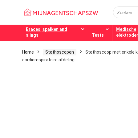
Search
for:
Braces, spalken and
Medische
slings
Tests
elektrode
Home
Stethoscopen
Stethoscoop met enkele ko
cardiorespiratoire afdeling…