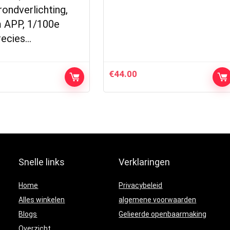
ondverlichting,
APP, 1/100e
recies…
€
44.00
Snelle links
Verklaringen
Home
Privacybeleid
Alles winkelen
algemene voorwaarden
Blogs
Gelieerde openbaarmaking
Overzicht