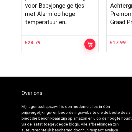
voor Babyjonge geitjes
Achtergr
met Alarm op hoge
Premom 
temperatuur en…
Graad P
€
28.79
€
17.99
Over ons
Mijnagentschapszw.nl is een moderne alles-in-één
prijsvergelijkings- en beoordelingswebsite die de beste deals
biedt die beschikbaar zijn op amazon en u op de hoogte houdt
via de laatst toegevoegde blogs. Alle afbeeldingen zijn
auteursrechtelijk beschermd door hun respectievelijke