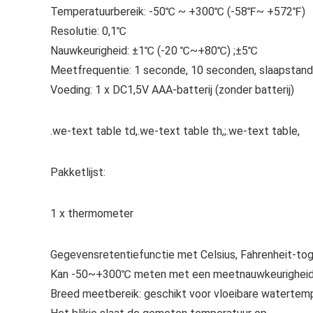
Temperatuurbereik: -50℃ ~ +300℃ (-58℉~ +572℉)
Resolutie: 0,1℃
Nauwkeurigheid: ±1℃ (-20 ℃~+80℃) ;±5℃
Meetfrequentie: 1 seconde, 10 seconden, slaapstand
Voeding: 1 x DC1,5V AAA-batterij (zonder batterij)
.we-text table td,.we-text table th,;.we-text table,
Pakketlijst:
1 x thermometer
Gegevensretentiefunctie met Celsius, Fahrenheit-tog
Kan -50~+300℃ meten met een meetnauwkeurighei
Breed meetbereik: geschikt voor vloeibare watertempe