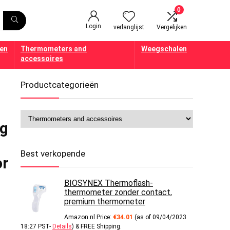
0
Login
verlanglijst
Vergelijken
en
Thermometers and
Weegschalen
accessoires
Productcategorieën
ig
Best verkopende
or
BIOSYNEX Thermoflash-
thermometer zonder contact,
premium thermometer
Amazon.nl Price:
€
34.01
(as of 09/04/2023
18:27 PST-
Details
)
&
FREE Shipping
.