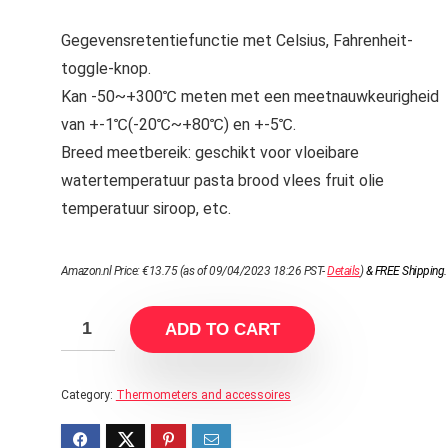
Gegevensretentiefunctie met Celsius, Fahrenheit-
toggle-knop.
Kan -50~+300℃ meten met een meetnauwkeurigheid
van +-1℃(-20℃~+80℃) en +-5℃.
Breed meetbereik: geschikt voor vloeibare
watertemperatuur pasta brood vlees fruit olie
temperatuur siroop, etc.
Amazon.nl Price:
€
13.75
(as of 09/04/2023 18:26 PST-
Details
)
&
FREE Shipping
.
ADD TO CART
Category:
Thermometers and accessoires