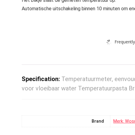
Het blikje slaat de gemeten temperatuur op.
Automatische uitschakeling binnen 10 minuten om ene
Frequently
Specification:
Temperatuurmeter, eenvoudi
voor vloeibaar water Temperatuurpasta B
Brand
Merk: Wos