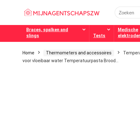
Search
for:
Braces, spalken and
Medische
slings
Tests
elektrode
Home
Thermometers and accessoires
Tempera
voor vloeibaar water Temperatuurpasta Brood…