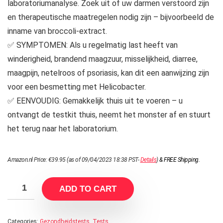
laboratoriumanalyse. Zoek uit of uw darmen verstoord zijn
en therapeutische maatregelen nodig zijn – bijvoorbeeld de
inname van broccoli-extract.
✅ SYMPTOMEN: Als u regelmatig last heeft van
winderigheid, brandend maagzuur, misselijkheid, diarree,
maagpijn, netelroos of psoriasis, kan dit een aanwijzing zijn
voor een besmetting met Helicobacter.
✅ EENVOUDIG: Gemakkelijk thuis uit te voeren – u
ontvangt de testkit thuis, neemt het monster af en stuurt
het terug naar het laboratorium.
Amazon.nl Price:
€
39.95
(as of 09/04/2023 18:38 PST-
Details
)
&
FREE Shipping
.
ADD TO CART
Categories:
Gezondheidstests
,
Tests