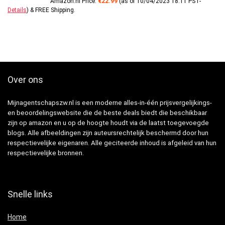
Amazon.nl Price:
€
22.99
(as of 10/04/2023 18:11 PST-
Details
)
&
FREE Shipping
.
Over ons
Mijnagentschapszw.nl is een moderne alles-in-één prijsvergelijkings-
en beoordelingswebsite die de beste deals biedt die beschikbaar
zijn op amazon en u op de hoogte houdt via de laatst toegevoegde
blogs. Alle afbeeldingen zijn auteursrechtelijk beschermd door hun
respectievelijke eigenaren. Alle geciteerde inhoud is afgeleid van hun
respectievelijke bronnen.
Snelle links
Home