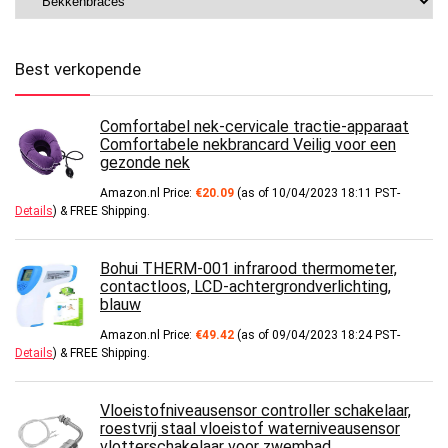
Best verkopende
Comfortabel nek-cervicale tractie-apparaat
Comfortabele nekbrancard Veilig voor een
gezonde nek
Amazon.nl Price:
€
20.09
(as of 10/04/2023 18:11 PST-
Details
)
&
FREE Shipping
.
Bohui THERM-001 infrarood thermometer,
contactloos, LCD-achtergrondverlichting,
blauw
Amazon.nl Price:
€
49.42
(as of 09/04/2023 18:24 PST-
Details
)
&
FREE Shipping
.
Vloeistofniveausensor controller schakelaar,
roestvrij staal vloeistof waterniveausensor
vlotterschakelaar voor zwembad…