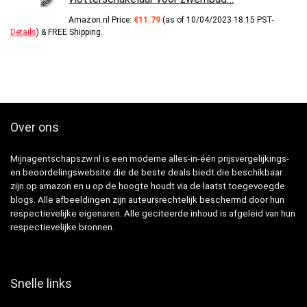
Amazon.nl Price:
€
11.79
(as of 10/04/2023 18:15 PST-
Details
)
&
FREE Shipping
.
Over ons
Mijnagentschapszw.nl is een moderne alles-in-één prijsvergelijkings-
en beoordelingswebsite die de beste deals biedt die beschikbaar
zijn op amazon en u op de hoogte houdt via de laatst toegevoegde
blogs. Alle afbeeldingen zijn auteursrechtelijk beschermd door hun
respectievelijke eigenaren. Alle geciteerde inhoud is afgeleid van hun
respectievelijke bronnen.
Snelle links