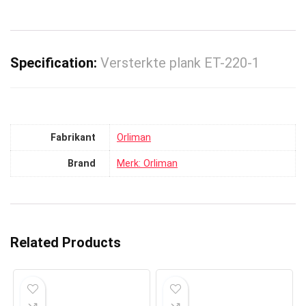
Specification:
Versterkte plank ET-220-1
Fabrikant
‎Orliman
Brand
Merk: Orliman
Related Products