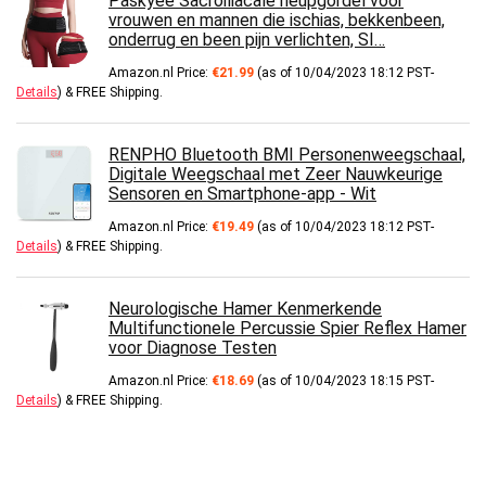
Paskyee Sacroiliacale heupgordel voor
vrouwen en mannen die ischias, bekkenbeen,
onderrug en been pijn verlichten, SI…
Amazon.nl Price:
€
21.99
(as of 10/04/2023 18:12 PST-
Details
)
&
FREE Shipping
.
RENPHO Bluetooth BMI Personenweegschaal,
Digitale Weegschaal met Zeer Nauwkeurige
Sensoren en Smartphone-app - Wit
Amazon.nl Price:
€
19.49
(as of 10/04/2023 18:12 PST-
Details
)
&
FREE Shipping
.
Neurologische Hamer Kenmerkende
Multifunctionele Percussie Spier Reflex Hamer
voor Diagnose Testen
Amazon.nl Price:
€
18.69
(as of 10/04/2023 18:15 PST-
Details
)
&
FREE Shipping
.