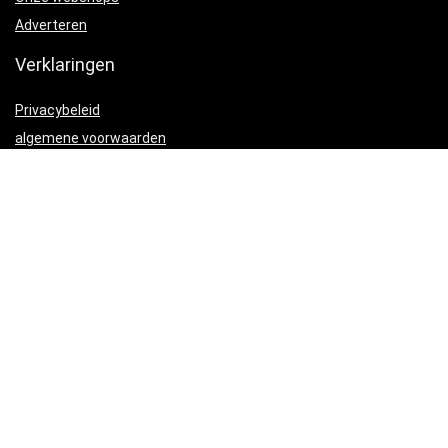
Adverteren
Verklaringen
Privacybeleid
algemene voorwaarden
Gelieerde openbaarmaking
Productcategorieën