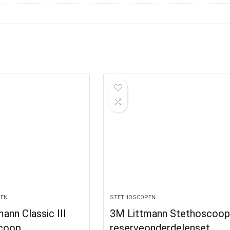
EN
STETHOSCOPEN
ann Classic III
3M Littmann Stethoscoo
coop,
reserveonderdelenset,