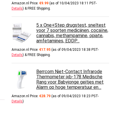
Amazon.nl Price:
€
9.99
(as of 10/04/2023 18:11 PST-
Details
)
&
FREE Shipping
.
5 x One+Step drugstest, sneltest
voor 7 soorten medicijnen, cocaïne,
cannabis, methampamine, opiate,
amfetamines, EDDP…
Amazon.nl Price:
€
17.95
(as of 09/04/2023 18:38 PST-
Details
)
&
FREE Shipping
.
Berrcom Niet-Contact Infrarode
Thermometer jxb-178 Medische
Rang voor Babyjonge geitjes met
Alarm op hoge temperatuur en…
Amazon.nl Price:
€
28.79
(as of 09/04/2023 18:23 PST-
Details
)