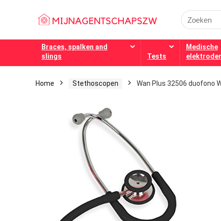
Search
for:
Braces, spalken and
Medische
slings
Tests
elektrode
Home
Stethoscopen
Wan Plus 32506 duofono W