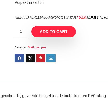
Verpakt in karton.
Amazon.nl Price:
€
22.54
(as of 09/04/2023 18:37 PST-
Details
)
&
FREE Shipping
.
ADD TO CART
Category:
Stethoscopen
stgeschroefd, geveerde beugel aan de buitenkant en PVC-slang