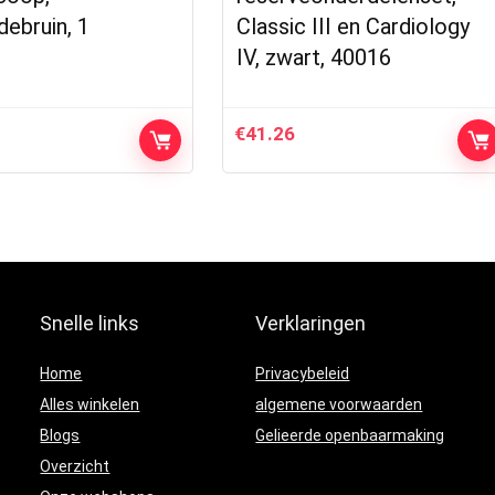
ebruin, 1
Classic III en Cardiology
IV, zwart, 40016
€
41.26
Snelle links
Verklaringen
Home
Privacybeleid
Alles winkelen
algemene voorwaarden
Blogs
Gelieerde openbaarmaking
Overzicht