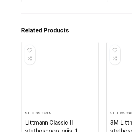
Related Products
STETHOSCOPEN
STETHOSCOP
Littmann Classic III
3M Littm
stethoscoop, grijs, 1
stethos