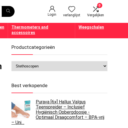
0
Login
verlanglijst
Vergelijken
en
Thermometers and
Weegschalen
accessoires
Productcategorieën
n
Best verkopende
Purava [6x] Hallux Valgus
Teenspreider – Inclusief
Hygiënisch Opbergdoosje -
Optimaal Draagcomfort – BPA-vrij
– Uni…