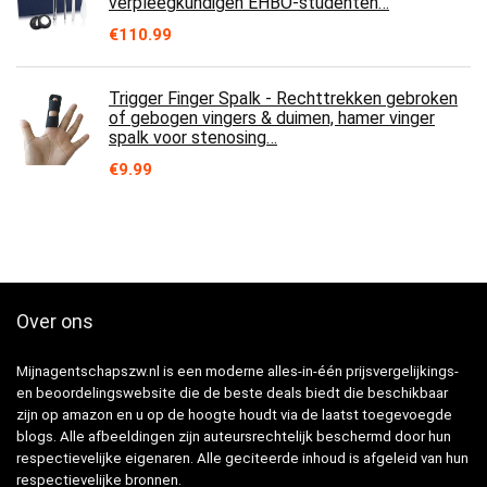
verpleegkundigen EHBO-studenten…
€
110.99
Trigger Finger Spalk - Rechttrekken gebroken
of gebogen vingers & duimen, hamer vinger
spalk voor stenosing…
€
9.99
Over ons
Mijnagentschapszw.nl is een moderne alles-in-één prijsvergelijkings-
en beoordelingswebsite die de beste deals biedt die beschikbaar
zijn op amazon en u op de hoogte houdt via de laatst toegevoegde
blogs. Alle afbeeldingen zijn auteursrechtelijk beschermd door hun
respectievelijke eigenaren. Alle geciteerde inhoud is afgeleid van hun
respectievelijke bronnen.