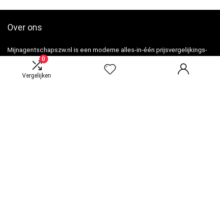
Over ons
Mijnagentschapszw.nl is een moderne alles-in-één prijsvergelijkings-
0
en beoordelingswebsite die de beste deals biedt die beschikbaar
zijn op amazon en u op de hoogte houdt via de laatst toegevoegde
Vergelijken
blogs. Alle afbeeldingen zijn auteursrechtelijk beschermd door hun
respectievelijke eigenaren. Alle geciteerde inhoud is afgeleid van hun
respectievelijke bronnen.
Snelle links
Home
Alles winkelen
Blogs
Overzicht
Onze webshops