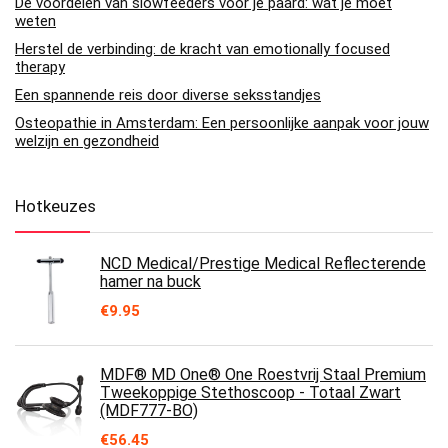
De voordelen van slowfeeders voor je paard: wat je moet
weten
Herstel de verbinding: de kracht van emotionally focused
therapy
Een spannende reis door diverse seksstandjes
Osteopathie in Amsterdam: Een persoonlijke aanpak voor jouw
welzijn en gezondheid
Hotkeuzes
NCD Medical/Prestige Medical Reflecterende
hamer na buck
€
9.95
MDF® MD One® One Roestvrij Staal Premium
Tweekoppige Stethoscoop - Totaal Zwart
(MDF777-BO)
€
56.45