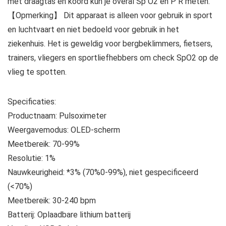
met draagtas en koord kun je overal Sp O2 en P R meten.
【Opmerking】 Dit apparaat is alleen voor gebruik in sport
en luchtvaart en niet bedoeld voor gebruik in het
ziekenhuis. Het is geweldig voor bergbeklimmers, fietsers,
trainers, vliegers en sportliefhebbers om check SpO2 op de
vlieg te spotten.
Specificaties:
Productnaam: Pulsoximeter
Weergavemodus: OLED-scherm
Meetbereik: 70-99%
Resolutie: 1%
Nauwkeurigheid: *3% (70%0-99%), niet gespecificeerd
(<70%)
Meetbereik: 30-240 bpm
Batterij: Oplaadbare lithium batterij