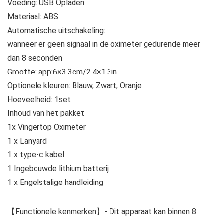
Voeding: USB Opladen
Materiaal: ABS
Automatische uitschakeling:
wanneer er geen signaal in de oximeter gedurende meer
dan 8 seconden
Grootte: app:6×3.3cm/2.4×1.3in
Optionele kleuren: Blauw, Zwart, Oranje
Hoeveelheid: 1set
Inhoud van het pakket
1x Vingertop Oximeter
1 x Lanyard
1 x type-c kabel
1 Ingebouwde lithium batterij
1 x Engelstalige handleiding
【Functionele kenmerken】- Dit apparaat kan binnen 8