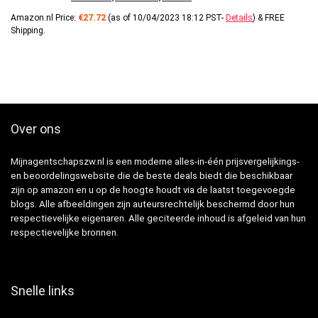
Amazon.nl Price:
€
27.72
(as of 10/04/2023 18:12 PST-
Details
)
&
FREE
Shipping
.
Over ons
Mijnagentschapszw.nl is een moderne alles-in-één prijsvergelijkings-
en beoordelingswebsite die de beste deals biedt die beschikbaar
zijn op amazon en u op de hoogte houdt via de laatst toegevoegde
blogs. Alle afbeeldingen zijn auteursrechtelijk beschermd door hun
respectievelijke eigenaren. Alle geciteerde inhoud is afgeleid van hun
respectievelijke bronnen.
Snelle links