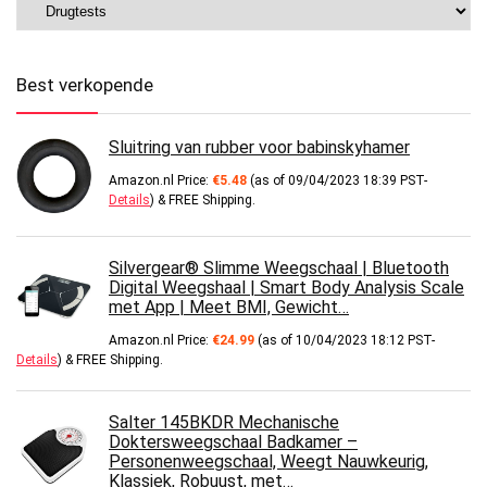
Best verkopende
Sluitring van rubber voor babinskyhamer
Amazon.nl Price:
€
5.48
(as of 09/04/2023 18:39 PST-
Details
)
&
FREE Shipping
.
Silvergear® Slimme Weegschaal | Bluetooth
Digital Weegshaal | Smart Body Analysis Scale
met App | Meet BMI, Gewicht…
Amazon.nl Price:
€
24.99
(as of 10/04/2023 18:12 PST-
Details
)
&
FREE Shipping
.
Salter 145BKDR Mechanische
Doktersweegschaal Badkamer –
Personenweegschaal, Weegt Nauwkeurig,
Klassiek, Robuust, met…