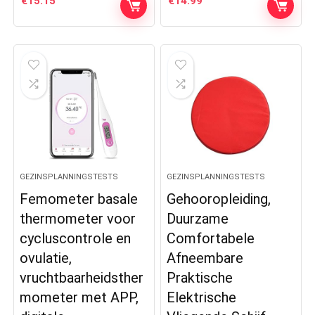
€
15.15
€
14.99
GEZINSPLANNINGSTESTS
GEZINSPLANNINGSTESTS
Femometer basale
Gehooropleiding,
thermometer voor
Duurzame
cycluscontrole en
Comfortabele
ovulatie,
Afneembare
vruchtbaarheidsther
Praktische
mometer met APP,
Elektrische