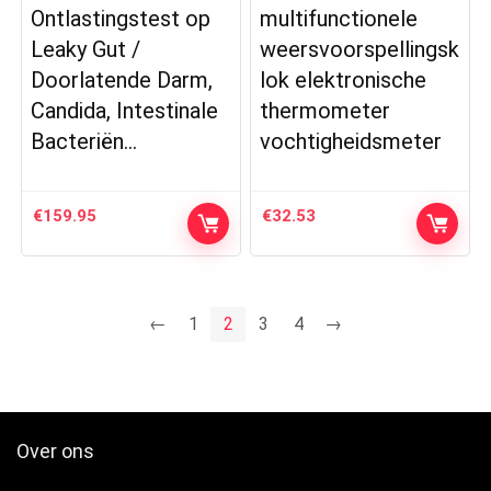
Ontlastingstest op
multifunctionele
Leaky Gut /
weersvoorspellingsk
Doorlatende Darm,
lok elektronische
Candida, Intestinale
thermometer
Bacteriën…
vochtigheidsmeter
€
159.95
€
32.53
←
1
2
3
4
→
Over ons