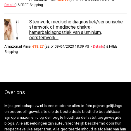
Details
)
&
FREE Shipping
.
Stemvork, medische diagnostiek/sensorische
stemvork of medische chakra-
hamerbaldiagnostiek van aluminium,
oorstemvork…
Amazon.nl Price:
€
18.27
(as of 09/04/2023 18:39 PST-
Details
)
&
FREE
Shipping
.
Over ons
Mijnagentschapszw.nl is een moderne alles-in-één prijsvergelijkings-
en beoordelingswebsite die de beste deals biedt die beschikbaar
zijn op amazon en u op de hoogte houdt via de laatst toegevoegde
blogs. Alle afbeeldingen zijn auteursrechtelijk beschermd door hun
respectievelijke eigenaren. Alle geciteerde inhoud is afgeleid van hun