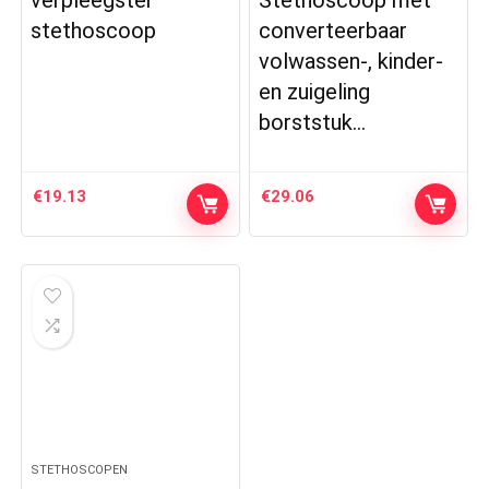
verpleegster
Stethoscoop met
stethoscoop
converteerbaar
volwassen-, kinder-
en zuigeling
borststuk…
€
19.13
€
29.06
STETHOSCOPEN