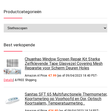
Productcategorieën
Best verkopende
Chuanhao Window Screen Repair Kit Sterke
Zelfklevende Tape Glasvezel Covering Mesh
Reparatie voor Scherm Deuren Holes
Amazon.nl Price:
€
7.99
(as of 09/04/2023 18:40 PST-
Details
)
&
FREE Shipping
.
Sanitas SFT 65 Multifunctionele Thermometer,
Koortsmeting op Voorhoofd en Oor, Optisch
Koortsalarm, Temperatuurmeting…
Amazon.nl Price:
€
24.95
(as of 09/04/2023 18:24 PST-