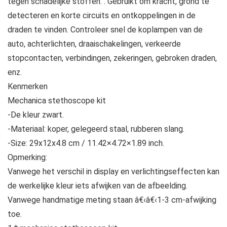
tegen schadelijke stoffen. . Gebruikt om kracht, grond te
detecteren en korte circuits en ontkoppelingen in de
draden te vinden. Controleer snel de koplampen van de
auto, achterlichten, draaischakelingen, verkeerde
stopcontacten, verbindingen, zekeringen, gebroken draden,
enz.
Kenmerken
Mechanica stethoscope kit
-De kleur zwart.
-Materiaal: koper, gelegeerd staal, rubberen slang.
-Size: 29x12x4.8 cm / 11.42×4.72×1.89 inch.
Opmerking:
Vanwege het verschil in display en verlichtingseffecten kan
de werkelijke kleur iets afwijken van de afbeelding.
Vanwege handmatige meting staan â€‹â€‹1-3 cm-afwijking
toe.