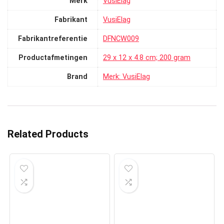
Merk
‎VusiElag
Fabrikant
‎VusiElag
Fabrikantreferentie
‎DFNCW009
Productafmetingen
‎29 x 12 x 4.8 cm; 200 gram
Brand
Merk: VusiElag
Related Products