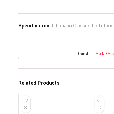
Specification:
Littmann Classic III stetho
Brand
Merk: 3M L
Related Products