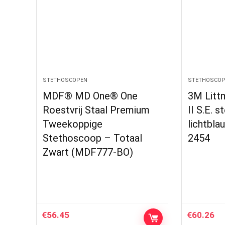
STETHOSCOPEN
STETHOSCOP
MDF® MD One® One
3M Litt
Roestvrij Staal Premium
II S.E. 
Tweekoppige
lichtbla
Stethoscoop – Totaal
2454
Zwart (MDF777-BO)
€
56.45
€
60.26