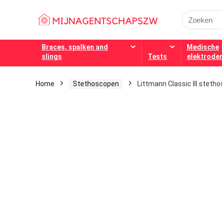
Search
for:
Braces, spalken and
Medische
slings
Tests
elektrode
Home
Stethoscopen
Littmann Classic III stetho