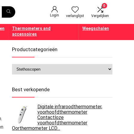
0
Login
verlanglijst
Vergelijken
en
Thermometers and
Weegschalen
accessoires
Productcategorieën
Best verkopende
Digitale infraroodthermometer,
voorhoofdthermometer
Contactloze
n.
voorhoofdthermometer
en
Oorthermometer LCD…