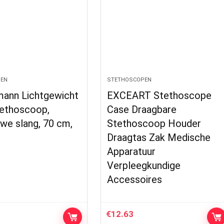
EN
STETHOSCOPEN
mann Lichtgewicht
EXCEART Stethoscope
stethoscoop,
Case Draagbare
uwe slang, 70 cm,
Stethoscoop Houder
Draagtas Zak Medische
Apparatuur
Verpleegkundige
Accessoires
€
12.63