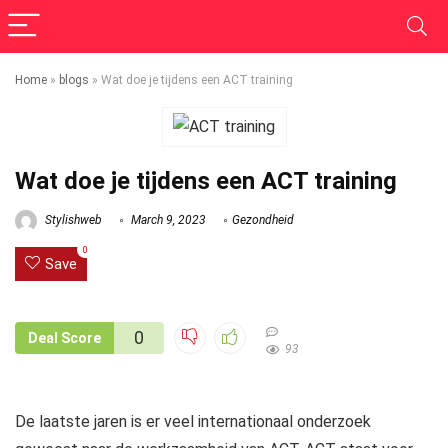
Home
»
blogs
»
Wat doe je tijdens een ACT training
Wat doe je tijdens een ACT training
Stylishweb
March 9, 2023
Gezondheid
0
Save
0
Deal Score
93
De laatste jaren is er veel internationaal onderzoek