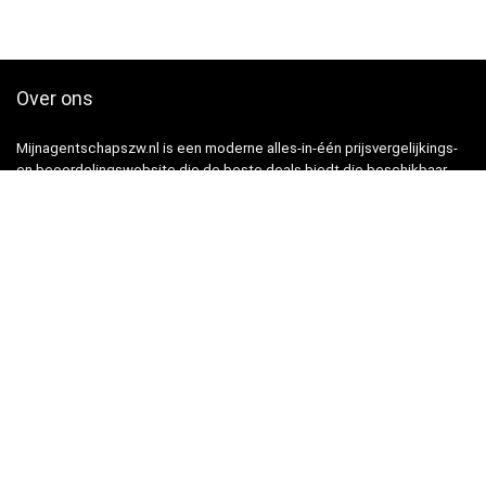
Over ons
Mijnagentschapszw.nl is een moderne alles-in-één prijsvergelijkings-
en beoordelingswebsite die de beste deals biedt die beschikbaar
zijn op amazon en u op de hoogte houdt via de laatst toegevoegde
blogs. Alle afbeeldingen zijn auteursrechtelijk beschermd door hun
respectievelijke eigenaren. Alle geciteerde inhoud is afgeleid van hun
respectievelijke bronnen.
Snelle links
Home
Alles winkelen
Blogs