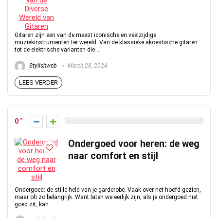
Gitaren zijn een van de meest iconische en veelzijdige
muziekinstrumenten ter wereld. Van de klassieke akoestische gitaren
tot de elektrische varianten die ...
Stylishweb
March 28, 2024
LEES VERDER
0
Ondergoed voor heren: de weg
naar comfort en stijl
Ondergoed: de stille held van je garderobe. Vaak over het hoofd gezien,
maar oh zo belangrijk. Want laten we eerlijk zijn, als je ondergoed niet
goed zit, kan ...