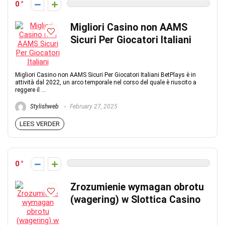
0
Migliori Casino non AAMS
Sicuri Per Giocatori Italiani
Migliori Casino non AAMS Sicuri Per Giocatori Italiani BetPlays è in
attività dal 2022, un arco temporale nel corso del quale è riuscito a
reggere il ...
Stylishweb
February 27, 2025
LEES VERDER
0
Zrozumienie wymagan obrotu
(wagering) w Slottica Casino