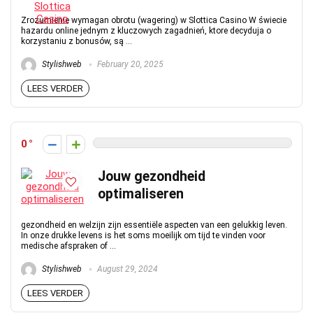
Zrozumienie wymagan obrotu (wagering) w Slottica Casino W świecie
hazardu online jednym z kluczowych zagadnień, ktore decyduja o
korzystaniu z bonusów, są ...
Stylishweb
February 20, 2025
LEES VERDER
0
Jouw gezondheid
optimaliseren
gezondheid en welzijn zijn essentiële aspecten van een gelukkig leven.
In onze drukke levens is het soms moeilijk om tijd te vinden voor
medische afspraken of ...
Stylishweb
August 29, 2024
LEES VERDER