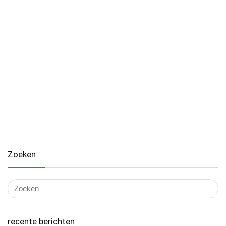
Zoeken
recente berichten