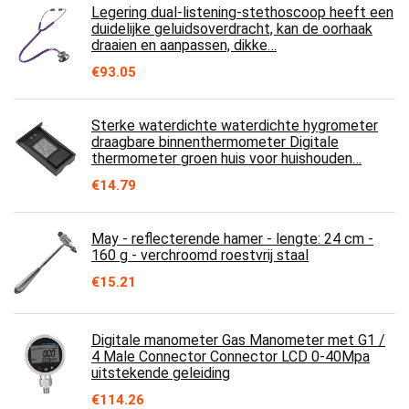
Legering dual-listening-stethoscoop heeft een
duidelijke geluidsoverdracht, kan de oorhaak
draaien en aanpassen, dikke…
€
93.05
Sterke waterdichte waterdichte hygrometer
draagbare binnenthermometer Digitale
thermometer groen huis voor huishouden…
€
14.79
May - reflecterende hamer - lengte: 24 cm -
160 g - verchroomd roestvrij staal
€
15.21
Digitale manometer Gas Manometer met G1 /
4 Male Connector Connector LCD 0-40Mpa
uitstekende geleiding
€
114.26