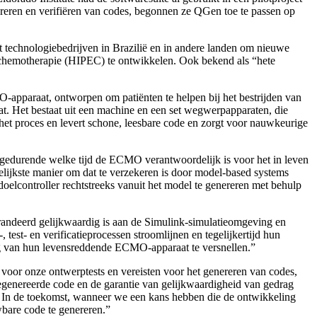
reren en verifiëren van codes, begonnen ze QGen toe te passen op
et technologiebedrijven in Brazilië en in andere landen om nieuwe
 chemotherapie (HIPEC) te ontwikkelen. Ook bekend als “hete
apparaat, ontworpen om patiënten te helpen bij het bestrijden van
gaat. Het bestaat uit een machine en een set wegwerpapparaten, die
 het proces en levert schone, leesbare code en zorgt voor nauwkeurige
gedurende welke tijd de ECMO verantwoordelijk is voor het in leven
elijkste manier om dat te verzekeren is door model-based systems
elcontroller rechtstreeks vanuit het model te genereren met behulp
andeerd gelijkwaardig is aan de Simulink-simulatieomgeving en
est- en verificatieprocessen stroomlijnen en tegelijkertijd hun
ing van hun levensreddende ECMO-apparaat te versnellen.”
oor onze ontwerptests en vereisten voor het genereren van codes,
egenereerde code en de garantie van gelijkwaardigheid van gedrag
. In de toekomst, wanneer we een kans hebben die de ontwikkeling
bare code te genereren.”