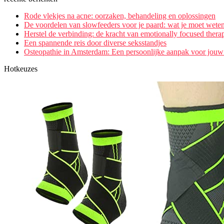
Rode vlekjes na acne: oorzaken, behandeling en oplossingen
De voordelen van slowfeeders voor je paard: wat je moet wete
Herstel de verbinding: de kracht van emotionally focused thera
Een spannende reis door diverse seksstandjes
Osteopathie in Amsterdam: Een persoonlijke aanpak voor jouw
Hotkeuzes