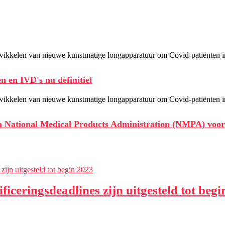
 en IVD's nu definitief
ina National Medical Products Administration (NMPA) voo
ceringsdeadlines zijn uitgesteld tot begi