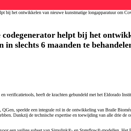
t bij het ontwikkelen van nieuwe kunstmatige longapparatuur om Covi
odegenerator helpt bij het ontwik
 in slechts 6 maanden te behandele
 verificatietools, heeft de krachten gebundeld met het Eldorado Instit
l, QGen, speelde een integrale rol in de ontwikkeling van Braile Bi
bben. Dankzij de technische expertise en toewijding van alle drie de 
or een veilige subset van Simulink®- en Stateflow®-modellen. Het Eldo