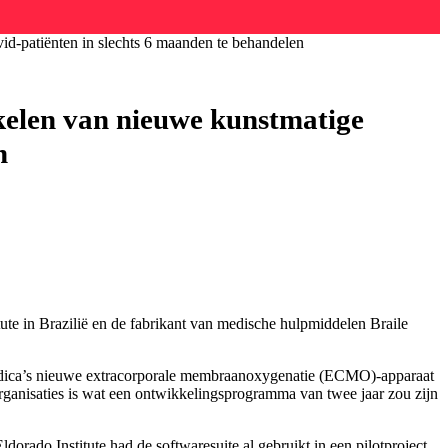
d-patiënten in slechts 6 maanden te behandelen
kelen van nieuwe kunstmatige
n
ute in Brazilië en de fabrikant van medische hulpmiddelen Braile
omédica’s nieuwe extracorporale membraanoxygenatie (ECMO)-apparaat
organisaties is wat een ontwikkelingsprogramma van twee jaar zou zijn
rado Institute had de softwaresuite al gebruikt in een pilotproject