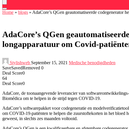
Home
»
blogs
»
AdaCore’s QGen geautomatiseerde codegenerator help
AdaCore’s QGen geautomatiseerde c
longapparatuur om Covid-patiënten
Stylishweb
September 15, 2021
Medische benodigdheden
Save
Saved
Removed
0
Deal Score
0
64
Deal Score
0
AdaCore, de toonaangevende leverancier van softwareontwikkelings- en
Biomédica om te helpen in de strijd tegen COVID-19.
AdaCore’s softwarepakket voor codegeneratie en modelverificatietoo
om COVID-19-patiënten te helpen die zuurstoftekorten in het bloed he
geweest, in slechts zes maanden voltooid.
AdaCore’s QGen is een kwalificeerbare en afstembare codegenerator vo