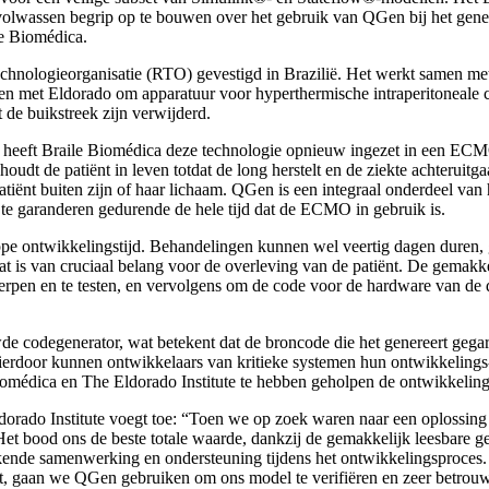
​volwassen begrip op te bouwen over het gebruik van QGen bij het gene
e Biomédica.
 technologieorganisatie (RTO) gevestigd in Brazilië. Het werkt samen m
en met Eldorado om apparatuur voor hyperthermische intraperitoneale
de buikstreek zijn verwijderd.
eeft Braile Biomédica deze technologie opnieuw ingezet in een ECMO-
 houdt de patiënt in leven totdat de long herstelt en de ziekte achteruit
tiënt buiten zijn of haar lichaam. QGen is een integraal onderdeel van
s te garanderen gedurende de hele tijd dat de ECMO in gebruik is.
pe ontwikkelingstijd. Behandelingen kunnen wel veertig dagen duren, 
t is van cruciaal belang voor de overleving van de patiënt. De gemakk
pen en te testen, en vervolgens om de code voor de hardware van de do
 codegenerator, wat betekent dat de broncode die het genereert gegar
rdoor kunnen ontwikkelaars van kritieke systemen hun ontwikkelings-, t
le Biomédica en The Eldorado Institute te hebben geholpen de ontwikkel
ado Institute voegt toe: “Toen we op zoek waren naar een oplossing v
et bood ons de beste totale waarde, dankzij de gemakkelijk leesbare g
ekende samenwerking en ondersteuning tijdens het ontwikkelingsproces
t, gaan we QGen gebruiken om ons model te verifiëren en zeer betrouw