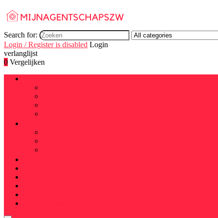
Search for:
Login / Register is disabled
Login
verlanglijst
0
Vergelijken
Braces, spalken and slings
Arm-, hand- and vingersteunen
Bekkenbraces
Rug-, nek- and schoudersteunen
Voet- and beenbraces
Tests
Drugtests
Gezinsplanningstests
Gezondheidstests
Medische elektroden
Medische hamers
Saturatiemeters
Stethoscopen
Thermometers and accessoires
Weegschalen