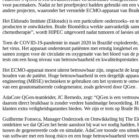
voor pacemakers. Nadat ze het proefproject hadden gebruikt om een ​
andere projecten, waaronder het versnelde ECMO-apparaat van Brail
Het Eldorado Institute (Eldorado) is een particuliere onderzoeks- en
producten te ontwikkelen. Braile Biomédica werkte aanvankelijk sam
chemotherapie”, wordt HIPEC uitgevoerd nadat tumoren of laesies uit 
Toen de COVID-19-pandemie in maart 2020 in Brazilië explodeerde, h
het virus. Het apparaat ondersteunt patiënten met ernstig longletsel en
samen zorgen voor de circulatie en oxygenatie van het bloed van de pa
tests om een ​​hoog niveau van betrouwbaarheid en kwaliteitsprestatie
Het ECMO-apparaat moest uiterst betrouwbaar zijn, ongeacht de krap
houden van de patiënt. Hoge betrouwbaarheid in een dergelijk apparaa
engineering (MBSE) technieken te gebruiken om het systeem te ontwer
van een geautomatiseerde codegenerator, zoals geleverd door QGen .
AdaCore QGen-teamleider, JC Bernedo, zegt: “QGen is een vertrouwde
daarom direct bruikbaar is zonder verdere handmatige beoordeling. Hie
klanten extra veiligheidsgaranties bieden. We zijn er trots op Brai
Guilherme Fonseca, Manager Onderzoek en Ontwikkeling bij The Eldor
ontdekten we dat QGen het beste aansloot bij wat we nodig hadden. H
tussen de gegenereerde code en simulatie. AdaCore toonde ons uitst
van software met een hoog risico en een hoge betrouwbaarheid vereis