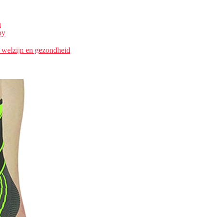
n
py
 welzijn en gezondheid