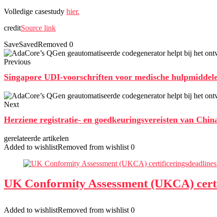
Volledige casestudy
hier.
credit
Source link
Save
Saved
Removed
0
Previous
Singapore UDI-voorschriften voor medische hulpmiddelen
Next
Herziene registratie- en goedkeuringsvereisten van Ch
gerelateerde artikelen
Added to wishlist
Removed from wishlist
0
UK Conformity Assessment (UKCA) certifi
Added to wishlist
Removed from wishlist
0